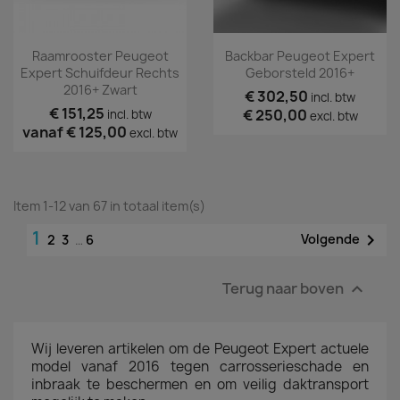
Raamrooster Peugeot
Backbar Peugeot Expert
Expert Schuifdeur Rechts
Geborsteld 2016+
2016+ Zwart
€ 302,50
incl. btw
€ 151,25
€ 250,00
incl. btw
excl. btw
vanaf
€ 125,00
excl. btw
Item 1-12 van 67 in totaal item(s)
1

Volgende
2
3
…
6
Terug naar boven

Wij leveren artikelen om de Peugeot Expert actuele
model vanaf 2016 tegen carrosserieschade en
inbraak te beschermen en om veilig daktransport