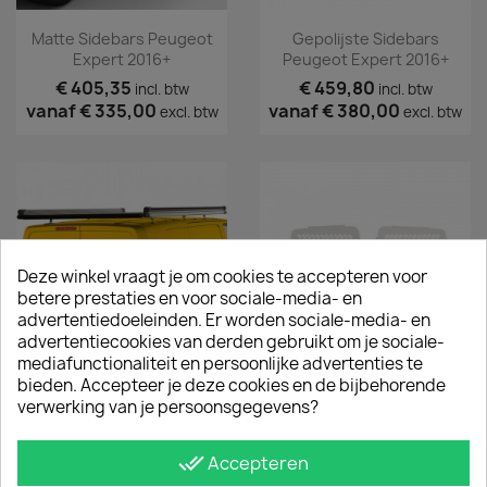
Matte Sidebars Peugeot
Gepolijste Sidebars
Expert 2016+
Peugeot Expert 2016+
€ 405,35
€ 459,80
incl. btw
incl. btw
vanaf
€ 335,00
vanaf
€ 380,00
excl. btw
excl. btw
Deze winkel vraagt je om cookies te accepteren voor
betere prestaties en voor sociale-media- en
advertentiedoeleinden. Er worden sociale-media- en
advertentiecookies van derden gebruikt om je sociale-
mediafunctionaliteit en persoonlijke advertenties te
bieden. Accepteer je deze cookies en de bijbehorende
Imperiaal TÜV Peugeot
Raamroosters Peugeot
verwerking van je persoonsgegevens?
Expert 2016+
Expert Deuren 2016+ Wit
€ 719,95
€ 175,45
incl. btw
incl. btw
done_all
Accepteren
vanaf
€ 595,00
vanaf
€ 145,00
excl. btw
excl. btw