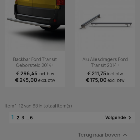
Backbar Ford Transit
Alu Allesdragers Ford
Geborsteld 2014+
Transit 2014+
€ 296,45
€ 211,75
incl. btw
incl. btw
€ 245,00
€ 175,00
excl. btw
excl. btw
Item 1-12 van 68 in totaal item(s)
1

Volgende
2
3
…
6
Terug naar boven
