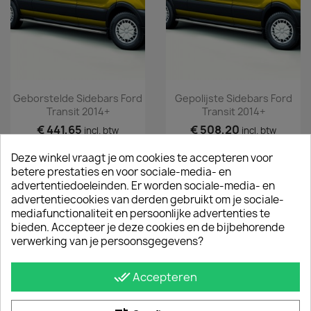
Geborstelde Sidebars Ford
Gepolijste Sidebars Ford
Transit 2014+
Transit 2014+
€ 441,65
€ 508,20
incl. btw
incl. btw
vanaf
€ 365,00
vanaf
€ 420,00
excl. btw
excl. btw
Deze winkel vraagt je om cookies te accepteren voor
betere prestaties en voor sociale-media- en
advertentiedoeleinden. Er worden sociale-media- en
advertentiecookies van derden gebruikt om je sociale-
mediafunctionaliteit en persoonlijke advertenties te
bieden. Accepteer je deze cookies en de bijbehorende
verwerking van je persoonsgegevens?
done_all
Accepteren