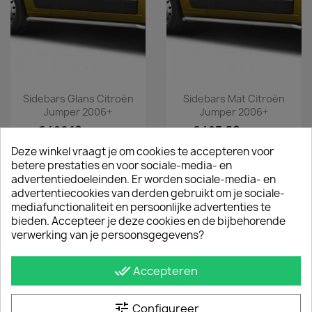
Sidebars Glans Citroën
Sidebars Mat Citroën
Jumper 2006+
Jumper 2006+
€ 496,10
€ 423,50
incl. btw
incl. btw
vanaf
€ 410,00
vanaf
€ 350,00
excl. btw
excl. btw
Deze winkel vraagt je om cookies te accepteren voor
betere prestaties en voor sociale-media- en
advertentiedoeleinden. Er worden sociale-media- en
advertentiecookies van derden gebruikt om je sociale-
mediafunctionaliteit en persoonlijke advertenties te
bieden. Accepteer je deze cookies en de bijbehorende
verwerking van je persoonsgegevens?
done_all
Accepteren
tune
Configureer