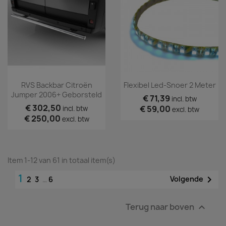
RVS Backbar Citroën
Flexibel Led-Snoer 2 Meter
Jumper 2006+ Geborsteld
€ 71,39
incl. btw
€ 302,50
€ 59,00
incl. btw
excl. btw
€ 250,00
excl. btw
Item 1-12 van 61 in totaal item(s)
1

Volgende
2
3
…
6
Terug naar boven
