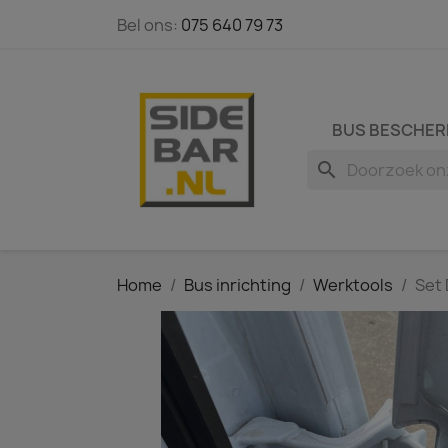
Bel ons:
075 640 79 73
BUS BESCHER
search
Home
Bus inrichting
Werktools
Set