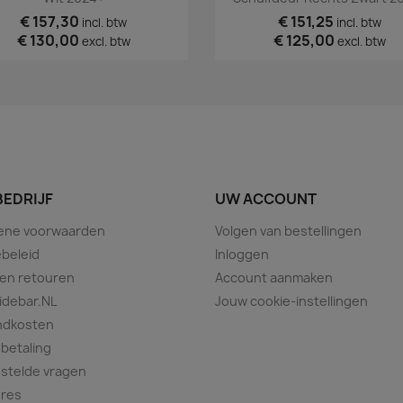
€ 157,30
€ 151,25
incl. btw
incl. btw
€ 130,00
€ 125,00
excl. btw
excl. btw
BEDRIJF
UW ACCOUNT
ene voorwaarden
Volgen van bestellingen
beleid
Inloggen
 en retouren
Account aanmaken
idebar.NL
Jouw cookie-instellingen
ndkosten
 betaling
stelde vragen
ures