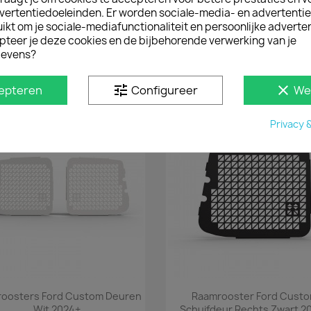
vertentiedoeleinden. Er worden sociale-media- en advertenti
het scharnier van de For

kt om je sociale-mediafunctionaliteit en persoonlijke adverten
de dranger in een hando
pteer je deze cookies en de bijbehorende verwerking van je
deurdranger omhoog en o
evens?
volgende klus. Geleverd p
tune
clear
epteren
Configureer
We
D IN
Privacy 
Snel bekijken
Snel bekijken


oosters Ford Custom Deuren
Raamrooster Ford Cust
Wit 2024+
Schuifdeur Rechts Zwart 2