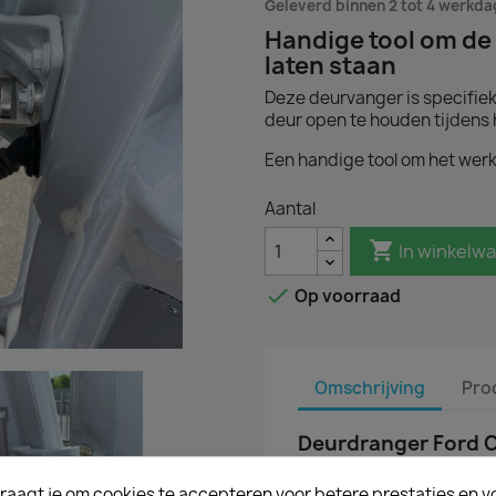
Geleverd binnen 2 tot 4 werkd
Handige tool om de
laten staan
Deze deurvanger is specifie
deur open te houden tijdens 
Een handige tool om het werk
Aantal

In winkelw

Op voorraad
Omschrijving
Pro
Deurdranger Ford C
Klapt de deur van je For
raagt je om cookies te accepteren voor betere prestaties en v
waait? Wij hebben de op