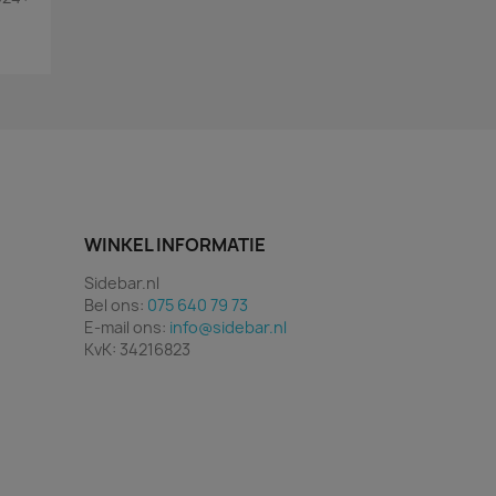
WINKEL INFORMATIE
Sidebar.nl
Bel ons:
075 640 79 73
E-mail ons:
info@sidebar.nl
KvK: 34216823