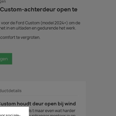
agen
 Custom-achterdeur open te
k voor de Ford Custom (model 2024+) om de
het in en uitladen en gedurende het werk.
comfort te vergroten.
agen
ductdetails
ustom houdt deur open bij wind
d Custom dicht als t maar even wat harder
oor sociale-
lossing! Deze deurdranger monteer je op