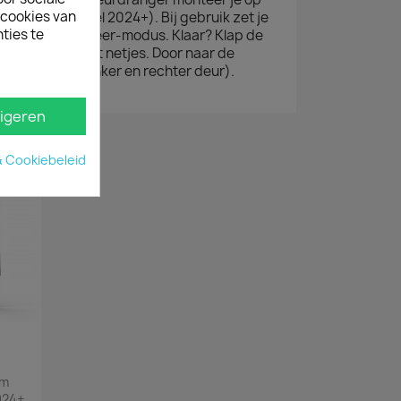
ecookies van
d Custom (model 2024+). Bij gebruik zet je
ties te
mdraai in blokkeer-modus. Klaar? Klap de
pgeuimd staat netjes. Door naar de
er set van 2 (linker en rechter deur).
igeren
& Cookiebeleid
om
024+