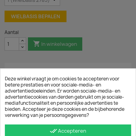
WIELBASIS BEPALEN
Aantal

In winkelwagen
Omschrijving
Productdetails
Deze winkel vraagt je om cookies te accepteren voor
betere prestaties en voor sociale-media- en
Met RVS mat-zwarte sidebars van Sidebar.nl
advertentiedoeleinden. Er worden sociale-media- en
bescherm je de carrosserie van de Opel Combo
advertentiecookies van derden gebruikt om je sociale-
(model 2018+) tegen dure flank- en
mediafunctionaliteit en persoonlijke advertenties te
dorpelschade. Daarnaast geeft een sidebar
bieden. Accepteer je deze cookies en de bijbehorende
de Opel Combo een robuuste matte look. Onze
verwerking van je persoonsgegevens?
beschermbars zijn van hoogwaardig RVS en
hebben een buisdiameter van ongeveer 64 mm.
done_all
Accepteren