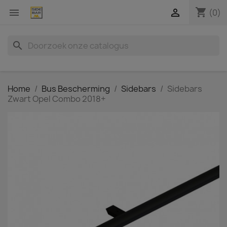
shopping_cart


(0)
search
Home
Bus Bescherming
Sidebars
Sidebars
Zwart Opel Combo 2018+