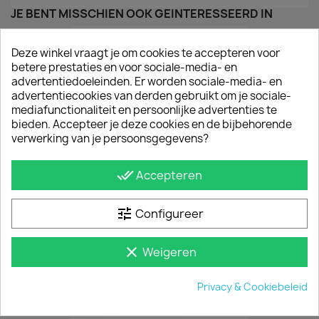
JE BENT MISSCHIEN OOK GEÏNTERESSEERD IN
Deze winkel vraagt je om cookies te accepteren voor
betere prestaties en voor sociale-media- en
advertentiedoeleinden. Er worden sociale-media- en
advertentiecookies van derden gebruikt om je sociale-
mediafunctionaliteit en persoonlijke advertenties te
bieden. Accepteer je deze cookies en de bijbehorende
verwerking van je persoonsgegevens?
done_all
Accepteren
tune
Configureer
Crossbar Opel Combo 2018+
€ 423,50
incl. btw
clear
Weigeren
vanaf
€ 350,00
excl. btw
Privacy & Cookiebeleid