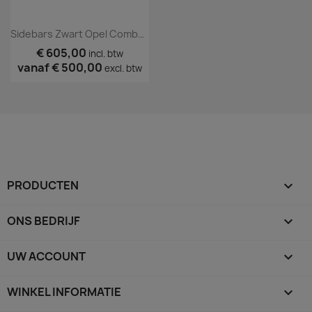
Sidebars Zwart Opel Combo 2018+
€ 605,00
incl. btw
vanaf
€ 500,00
excl. btw
PRODUCTEN

ONS BEDRIJF

UW ACCOUNT

WINKEL INFORMATIE
keyboard_arrow_down