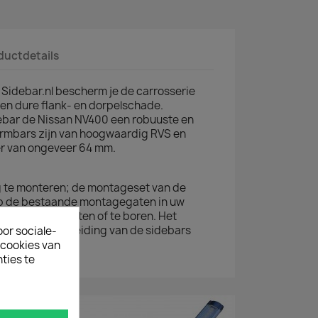
ductdetails
Sidebar.nl bescherm je de carrosserie
en dure flank- en dorpelschade.
ebar de Nissan NV400 een robuuste en
rmbars zijn van hoogwaardig RVS en
r van ongeveer 64 mm.
ig te monteren; de montageset van de
op de bestaande montagegaten in uw
 niets af te meten of te boren. Het
 montagehandleiding van de sidebars
oor sociale-
ecookies van
ties te