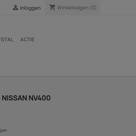
shopping_cart

Winkelwagen
(0)
Inloggen
FSTAL
ACTIE
 NISSAN NV400
agen