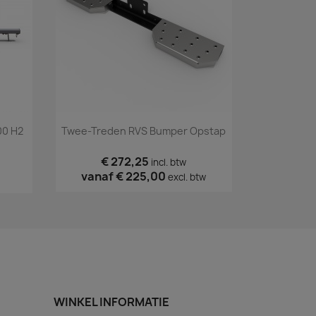
Snel bekijken

00 H2
Twee-Treden RVS Bumper Opstap
€ 272,25
incl. btw
vanaf
€ 225,00
excl. btw
WINKEL INFORMATIE