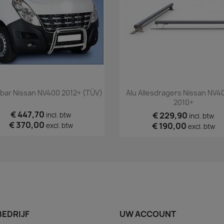
Snel bekijken
Snel bekijken


bar Nissan NV400 2012+ (TÜV)
Alu Allesdragers Nissan NV4
2010+
€ 447,70
€ 229,90
incl. btw
incl. btw
€ 370,00
€ 190,00
excl. btw
excl. btw
BEDRIJF
UW ACCOUNT