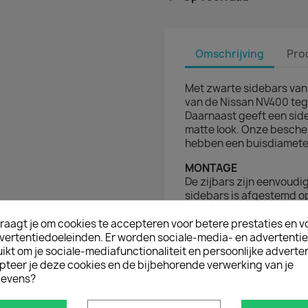
Omschrijving
Pro
Met zwarte sidebars van 
van de Nissan NV400 teg
Daarnaast geeft een sid
matte look. Onze besche
hebben een buisdiamete
MONTAGE
De zijbars zijn eenvoud
sidebars is afgestemd 
bestelwagen. Je hoeft dus
montagemateriaal en de
raagt je om cookies te accepteren voor betere prestaties en v
worden meegeleverd.
vertentiedoeleinden. Er worden sociale-media- en advertenti
kt om je sociale-mediafunctionaliteit en persoonlijke adverten
pteer je deze cookies en de bijbehorende verwerking van je
D IN
evens?