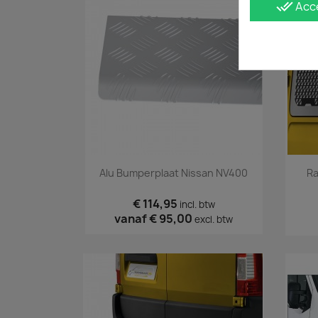
done_all
Acc
Snel bekijken

Alu Bumperplaat Nissan NV400
Ra
€ 114,95
incl. btw
vanaf
€ 95,00
excl. btw