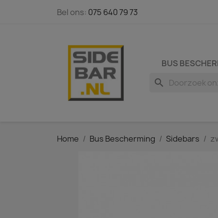
Bel ons:
075 640 79 73
BUS BESCHER
search
Home
Bus Bescherming
Sidebars
z