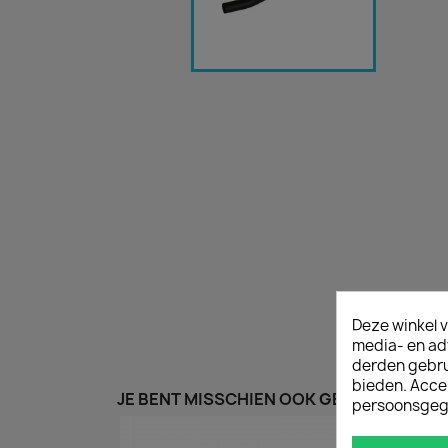
Deze winkel v
media- en ad
derden gebrui
bieden. Acce
JE BENT MISSCHIEN OOK GEÏNTERESSEER
persoonsgeg