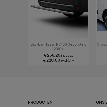
Snel bekijken

Backbar Nissan NV400 Geborsteld
Cross
2010+
€ 266,20
incl. btw
€ 220,00
excl. btw
PRODUCTEN
ONS 