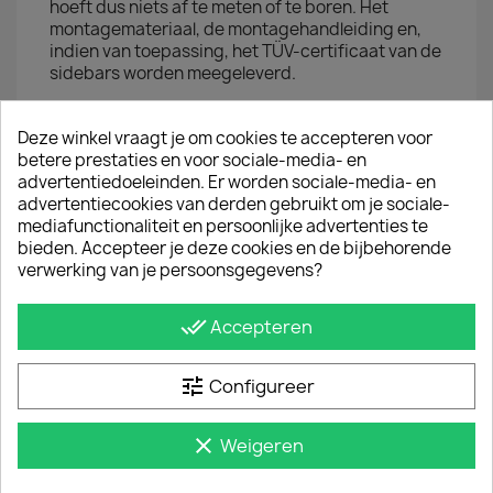
hoeft dus niets af te meten of te boren. Het
montagemateriaal, de montagehandleiding en,
indien van toepassing, het TÜV-certificaat van de
sidebars worden meegeleverd.
JE BENT MISSCHIEN OOK GEÏNTERESSEERD IN
Deze winkel vraagt je om cookies te accepteren voor
betere prestaties en voor sociale-media- en
advertentiedoeleinden. Er worden sociale-media- en
advertentiecookies van derden gebruikt om je sociale-
mediafunctionaliteit en persoonlijke advertenties te
bieden. Accepteer je deze cookies en de bijbehorende
verwerking van je persoonsgegevens?
done_all
Accepteren
tune
Configureer
clear
Weigeren
Raamroosters Renault Master Deuren 2010+ Zwart
€ 163,35
incl. btw