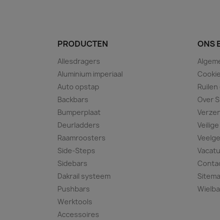
PRODUCTEN
ONS 
Allesdragers
Algem
Aluminium imperiaal
Cookie
Auto opstap
Ruilen
Backbars
Over S
Bumperplaat
Verze
Deurladders
Veilige
Raamroosters
Veelge
Side-Steps
Vacat
Sidebars
Conta
Dakrail systeem
Sitem
Pushbars
Wielba
Werktools
Accessoires