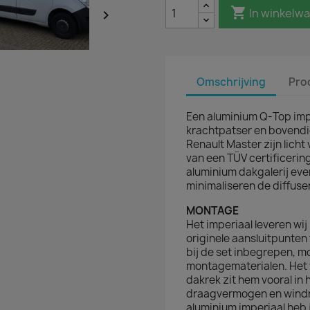

In winkelw

Omschrijving
Pro
Een aluminium Q-Top imper
krachtpatser en bovendi
Renault Master zijn lich
van een TÜV certificeri
aluminium dakgalerij even
minimaliseren de diffuse
MONTAGE
Het imperiaal leveren wij
originele aansluitpunten
bij de set inbegrepen, 
montagematerialen. Het v
dakrek zit hem vooral in 
draagvermogen en windrui
aluminium imperiaal heb 