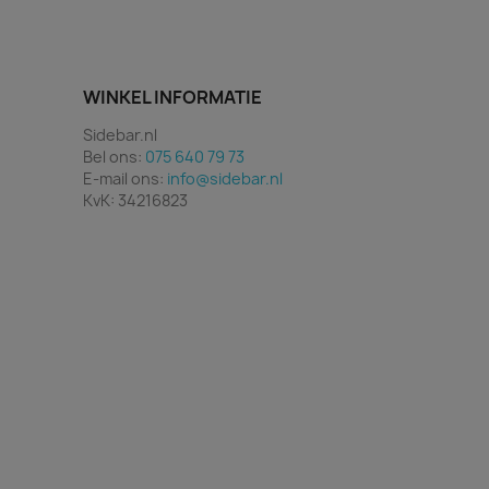
WINKEL INFORMATIE
Sidebar.nl
Bel ons:
075 640 79 73
E-mail ons:
info@sidebar.nl
KvK: 34216823