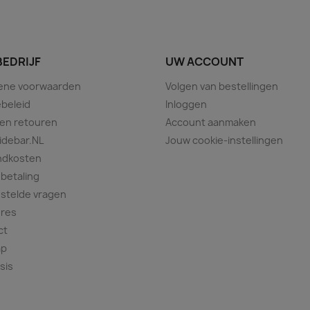
BEDRIJF
UW ACCOUNT
ene voorwaarden
Volgen van bestellingen
beleid
Inloggen
 en retouren
Account aanmaken
idebar.NL
Jouw cookie-instellingen
ndkosten
 betaling
stelde vragen
ures
ct
ap
sis