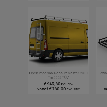
Snel bekijken

Open Imperiaal Renault Master 2010
Zwar
Tm 2023 TÜV
€ 943,80
incl. btw
vanaf
€ 780,00
v
excl. btw