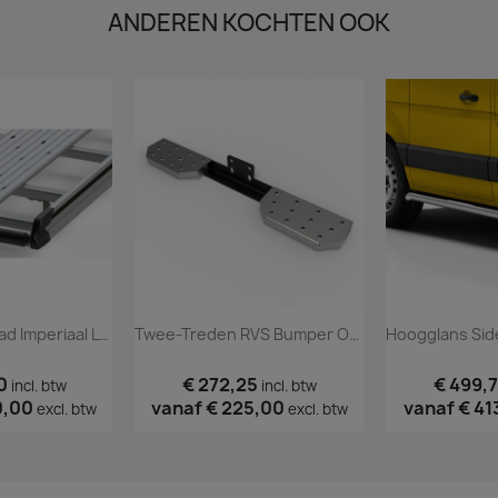
ANDEREN KOCHTEN OOK
Anti-Slip Looppad Imperiaal Lengte 3
Twee-Treden RVS Bumper Opstap
0
€ 272,25
€ 499,
incl. btw
incl. btw
0,00
vanaf
€ 225,00
vanaf
€ 41
excl. btw
excl. btw