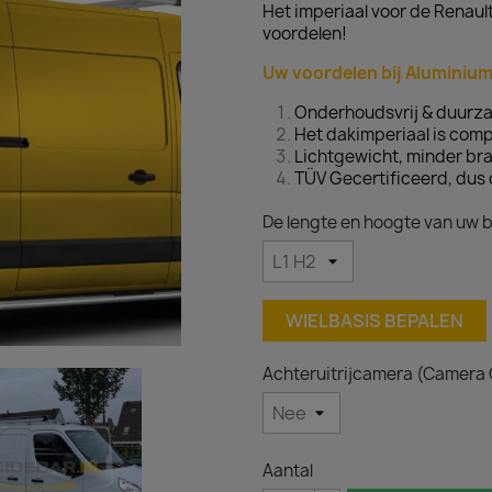
Het imperiaal voor de Renaul
voordelen!
Uw voordelen bij Aluminium
Onderhoudsvrij & duurz
Het dakimperiaal is com
Lichtgewicht, minder bra
TÜV Gecertificeerd, dus 
De lengte en hoogte van uw b
WIELBASIS BEPALEN
Achteruitrijcamera (Camera
Aantal