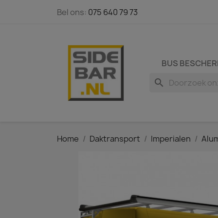
Bel ons:
075 640 79 73
BUS BESCHER
search
Home
Daktransport
Imperialen
Alum