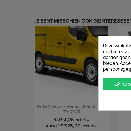
JE BENT MISSCHIEN OOK GEÏNTERESSEER
Deze winkel v
media- en ad
derden gebrui
bieden. Acce
persoonsgeg
done_all
Acc
Snel bekijken

Matte Sidebars Renault Master 2010
Tm 2023
€ 393,25
incl. btw
vanaf
€ 325,00
excl. btw