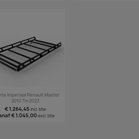
Snel bekijken

te Imperiaal Renault Master
2010 Tm 2023
€ 1.264,45
incl. btw
anaf
€ 1.045,00
excl. btw