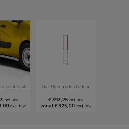
Hoogglans Sidebars Renault Master 2010 Tm 2023
Get-Up 6 Treden Ladder
73
€ 393,25
€ 296,
incl. btw
incl. btw
3,00
vanaf
€ 325,00
vanaf
€ 2
excl. btw
excl. btw