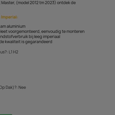
t Master, (model 2012 tm 2023) ontdek de
 Imperial:
aam aluminium
pleet voorgemonteerd, eenvoudig te monteren
ndstofverbruik bij leeg imperiaal
de kwaliteit is gegarandeerd
us?: L1 H2
 Op Dak)?: Nee