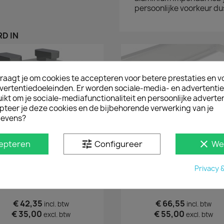
persoonlijke voorkeur du
D IN
raagt je om cookies te accepteren voor betere prestaties en v
vertentiedoeleinden. Er worden sociale-media- en advertenti
kt om je sociale-mediafunctionaliteit en persoonlijke adverten
pteer je deze cookies en de bijbehorende verwerking van je
evens?
tune
clear
epteren
Configureer
We
Privacy 
Snel bekijken
Snel bekijken


Bindhaken (2 Stuks)
Lading Stoppers (2 Stuk
€ 42,35
€ 66,55
incl. btw
incl. btw
€ 35,00
€ 55,00
excl. btw
excl. btw