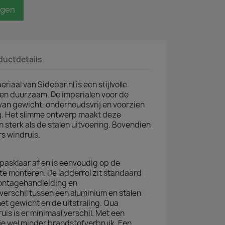
agen
ductdetails
iaal van Sidebar.nl is een stijlvolle
en duurzaam. De imperialen voor de
t van gewicht, onderhoudsvrij en voorzien
ng. Het slimme ontwerp maakt deze
 sterk als de stalen uitvoering. Bovendien
rs windruis.
 pasklaar af en is eenvoudig op de
 te monteren. De ladderrol zit standaard
montagehandleiding en
erschil tussen een aluminium en stalen
het gewicht en de uitstraling. Qua
s is er minimaal verschil. Met een
je wel minder brandstofverbruik. Een