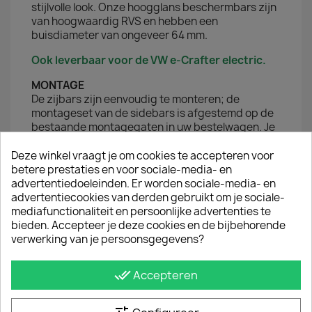
stijlvolle look. Onze hoogglans beschermbars zijn
van hoogwaardig RVS en hebben een
buisdiameter van ongeveer 64 mm.
Ook leverbaar voor de VW e-Crafter electric.
MONTAGE
De zijbars zijn eenvoudig te monteren; de
montageset van de sidebars is afgestemd op de
bestaande montagegaten in uw bestelwagen. Je
hoeft dus niets af te meten of te boren. Het
montagemateriaal en de montagehandleiding
Deze winkel vraagt je om cookies te accepteren voor
van de sidebars worden meegeleverd. Past i.c.m.
betere prestaties en voor sociale-media- en
AdBlue tank.
advertentiedoeleinden. Er worden sociale-media- en
advertentiecookies van derden gebruikt om je sociale-
mediafunctionaliteit en persoonlijke advertenties te
JE BENT MISSCHIEN OOK GEÏNTERESSEERD IN
bieden. Accepteer je deze cookies en de bijbehorende
verwerking van je persoonsgegevens?
done_all
Accepteren