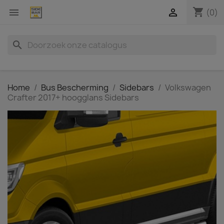
shopping_cart


(0)
search
Home
Bus Bescherming
Sidebars
Volkswagen
Crafter 2017+ hoogglans Sidebars