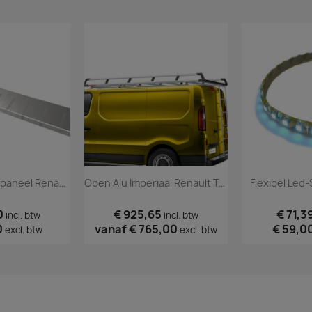
Design Bumperpaneel Renault Trafic 2014+
Open Alu Imperiaal Renault Trafic 2014+ Spoiler
Flexibel Led
0
€ 925,65
€ 71,3
incl. btw
incl. btw
0
vanaf
€ 765,00
€ 59,0
excl. btw
excl. btw