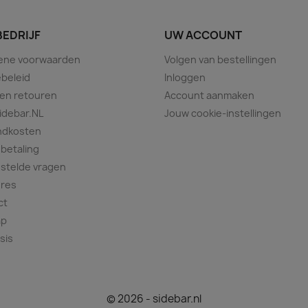
BEDRIJF
UW ACCOUNT
ene voorwaarden
Volgen van bestellingen
beleid
Inloggen
 en retouren
Account aanmaken
idebar.NL
Jouw cookie-instellingen
ndkosten
 betaling
stelde vragen
ures
ct
ap
sis
© 2026 - sidebar.nl