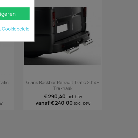
igeren
& Cookiebeleid
Snel bekijken

afic
Glans Backbar Renault Trafic 2014+
Trekhaak
€ 290,40
incl. btw
vanaf
€ 240,00
tw
excl. btw