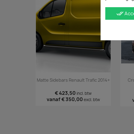
done_all
Acc
Snel bekijken

Matte Sidebars Renault Trafic 2014+
Cr
€ 423,50
incl. btw
vanaf
€ 350,00
excl. btw