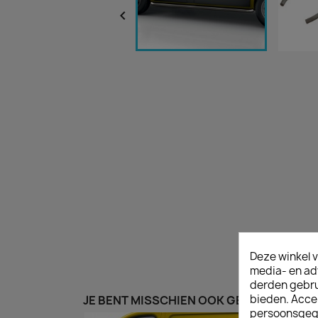

Deze winkel v
media- en ad
derden gebrui
bieden. Acce
JE BENT MISSCHIEN OOK GEÏNTERESSEER
persoonsgeg