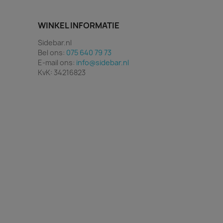
WINKEL INFORMATIE
Sidebar.nl
Bel ons:
075 640 79 73
E-mail ons:
info@sidebar.nl
KvK: 34216823