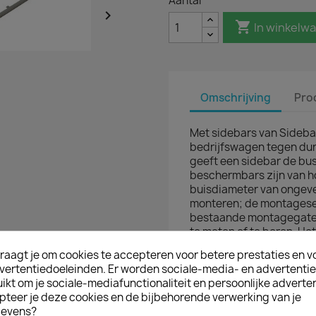
Aantal


In winkelw
Omschrijving
Pro
Met sidebars van Sidebar
bedrijfswagen tegen dur
geeft een sidebar de bu
beschermbars zijn van 
buisdiameter van ongeve
monteren; de montageset
bestaande montagegaten 
te meten of te boren. He
montagehandleiding en, 
raagt je om cookies te accepteren voor betere prestaties en v
certificaat van de side
vertentiedoeleinden. Er worden sociale-media- en advertenti
kt om je sociale-mediafunctionaliteit en persoonlijke adverten
pteer je deze cookies en de bijbehorende verwerking van je
D IN
evens?