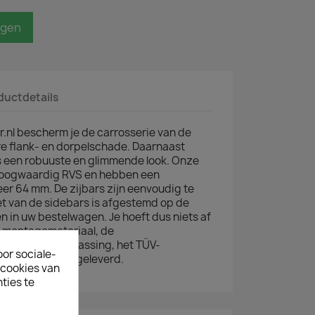
agen
ductdetails
.nl bescherm je de carrosserie van de
e flank- en dorpelschade. Daarnaast
s een robuuste en glimmende look. Onze
hoogwaardig RVS en hebben een
er 64 mm. De zijbars zijn eenvoudig te
 van de sidebars is afgestemd op de
in uw bestelwagen. Je hoeft dus niets af
t montagemateriaal, de
indien van toepassing, het TÜV-
oor sociale-
bars worden meegeleverd.
ecookies van
ties te