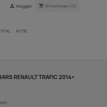
shopping_cart

Winkelwagen
(0)
Inloggen
FSTAL
ACTIE
ARS RENAULT TRAFIC 2014+
dagen