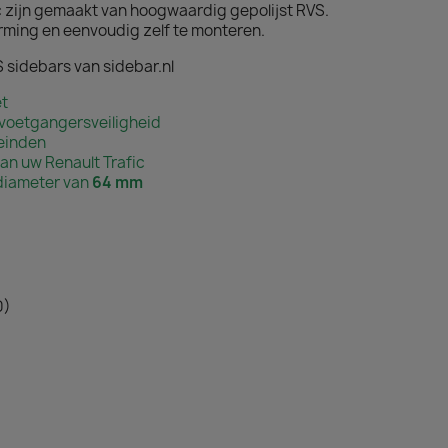
ic zijn gemaakt van hoogwaardig gepolijst RVS.
ming en eenvoudig zelf te monteren.
S sidebars van sidebar.nl
t
voetgangersveiligheid
teinden
n uw Renault Trafic
diameter van
64
mm
0)