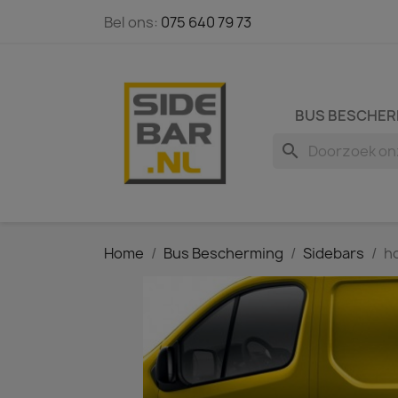
Bel ons:
075 640 79 73
BUS BESCHER
search
Home
Bus Bescherming
Sidebars
h