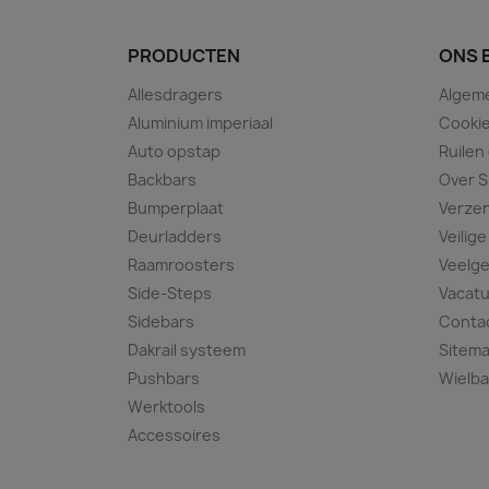
PRODUCTEN
ONS 
Allesdragers
Algem
Aluminium imperiaal
Cookie
Auto opstap
Ruilen
Backbars
Over S
Bumperplaat
Verze
Deurladders
Veilige
Raamroosters
Veelge
Side-Steps
Vacat
Sidebars
Conta
Dakrail systeem
Sitem
Pushbars
Wielba
Werktools
Accessoires