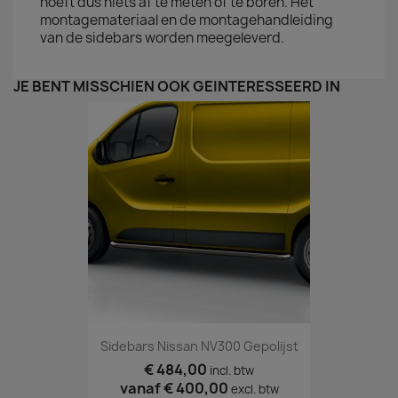
hoeft dus niets af te meten of te boren. Het
montagemateriaal en de montagehandleiding
van de sidebars worden meegeleverd.
JE BENT MISSCHIEN OOK GEÏNTERESSEERD IN
Sidebars Nissan NV300 Gepolijst
€ 484,00
incl. btw
vanaf
€ 400,00
excl. btw