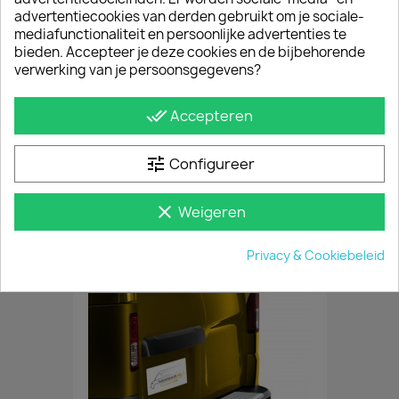
advertentiecookies van derden gebruikt om je sociale-
mediafunctionaliteit en persoonlijke advertenties te
bieden. Accepteer je deze cookies en de bijbehorende
verwerking van je persoonsgegevens?
done_all
Accepteren
tune
Configureer
Imperiaal TÜV Nissan NV300 (spoiler)
clear
Weigeren
€ 840,95
incl. btw
vanaf
€ 695,00
excl. btw
Privacy & Cookiebeleid