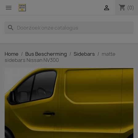
shopping_cart


(0)
search
Home
Bus Bescherming
Sidebars
matte
sidebars Nissan NV300