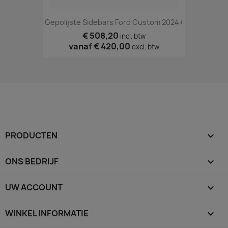
Gepolijste Sidebars Ford Custom 2024+
€ 508,20
incl. btw
vanaf
€ 420,00
excl. btw
PRODUCTEN

ONS BEDRIJF

UW ACCOUNT

WINKEL INFORMATIE
keyboard_arrow_down