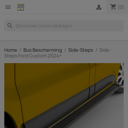
shopping_cart


(0)
search
Home
Bus Bescherming
Side-Steps
Side-
Steps Ford Custom 2024+