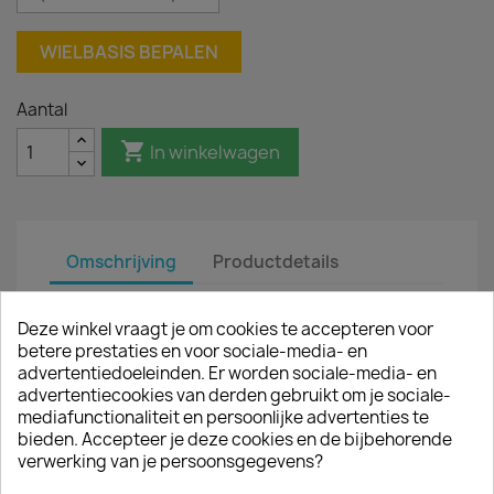
WIELBASIS BEPALEN
Aantal

In winkelwagen
Omschrijving
Productdetails
PRODUCT
Deze winkel vraagt je om cookies te accepteren voor
betere prestaties en voor sociale-media- en
Deze aluminium Q-Step Side-steps zijn brede
advertentiedoeleinden. Er worden sociale-media- en
zijbars die netjes op de carrosserie van het
advertentiecookies van derden gebruikt om je sociale-
voertuig aansluiten. Deze maatwerk steps zijn
mediafunctionaliteit en persoonlijke advertenties te
voorzien van een ribbelprofiel en bieden een
bieden. Accepteer je deze cookies en de bijbehorende
veilige en ergonomische instap tot de cabine en
verwerking van je persoonsgegevens?
eventuele laadruimte (bij schuifdeur). Bovendien
wordt de carrosserie bij lichte aanrijding