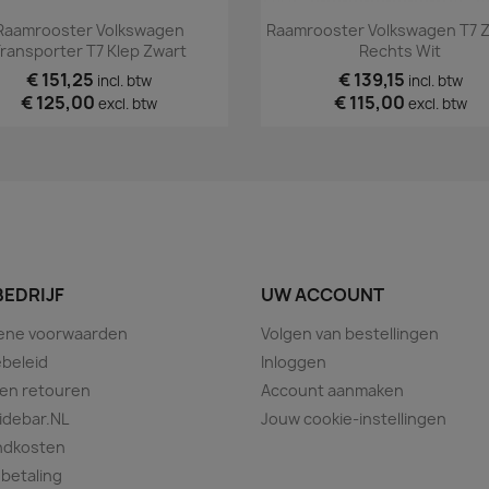
Snel bekijken
Snel bekijken


Raamrooster Volkswagen
Raamrooster Volkswagen T7 Z
ransporter T7 Klep Zwart
Rechts Wit
€ 151,25
€ 139,15
incl. btw
incl. btw
€ 125,00
€ 115,00
excl. btw
excl. btw
BEDRIJF
UW ACCOUNT
ene voorwaarden
Volgen van bestellingen
beleid
Inloggen
 en retouren
Account aanmaken
idebar.NL
Jouw cookie-instellingen
ndkosten
 betaling