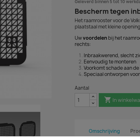
Geleverd binnen 5 tot 10 werk
Bescherm tegen inb
Het raamrooster voor de Volk
plaatstaal met kleine openin
Uw
voordelen
bij het raamro
rechts:
Inbraakwerend, slecht zi
Eenvoudig te monteren
Voorkomt schade aan de 
Speciaal ontworpen voor
Aantal

In winkelw
Omschrijving
Pro