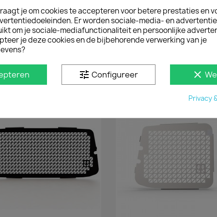
Bestel ruitbeveiligi

raagt je om cookies te accepteren voor betere prestaties en v
vertentiedoeleinden. Er worden sociale-media- en advertenti
Inbraakwerende platen 
kt om je sociale-mediafunctionaliteit en persoonlijke adverten
diefstal: toegang tot de
pteer je deze cookies en de bijbehorende verwerking van je
monteer je de ruitraster
evens?
van ruitschade door sch
zijn eenvoudig te monte
tune
clear
epteren
Configureer
We
D IN
Privacy 