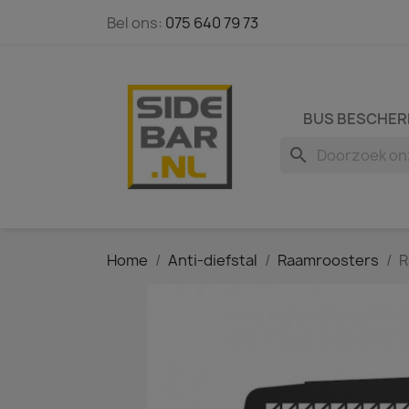
Bel ons:
075 640 79 73
BUS BESCHER
search
Home
Anti-diefstal
Raamroosters
R