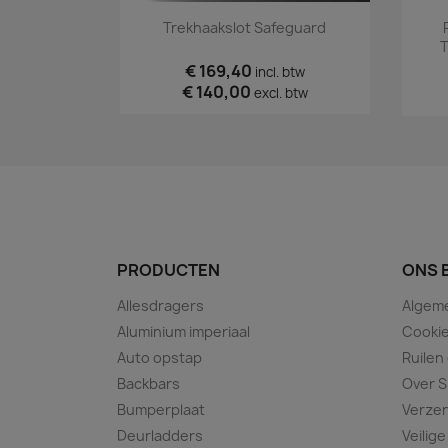
Snel bekijken

Trekhaakslot Safeguard
T
€ 169,40
incl. btw
€ 140,00
excl. btw
PRODUCTEN
ONS 
Allesdragers
Algem
Aluminium imperiaal
Cookie
Auto opstap
Ruilen
Backbars
Over S
Bumperplaat
Verze
Deurladders
Veilige