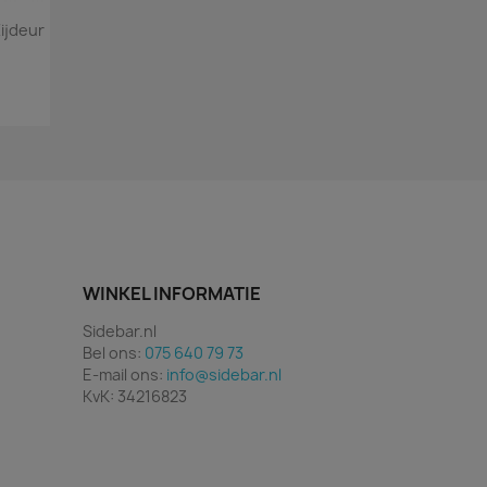
ijdeur
WINKEL INFORMATIE
Sidebar.nl
Bel ons:
075 640 79 73
E-mail ons:
info@sidebar.nl
KvK: 34216823