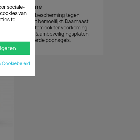
ng VW T7 online
oor sociale-
ecookies van
bieden optimale bescherming tegen
ties te
 laadruimte wordt bemoeilijkt. Daarnaast
s op de Ford Custom ook ter voorkoming
uivende lading. Raambeveiligingsplaten
ren met bijgeleverde popnagels.
igeren
& Cookiebeleid