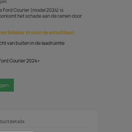
agen
e Ford Courier (model 2024) is
oorkomt het schade aan de ramen door
an Sidebar.nl voor de schuifdeur:
cht van buiten in de laadruimte
Ford Courier 2024+
agen
ductdetails