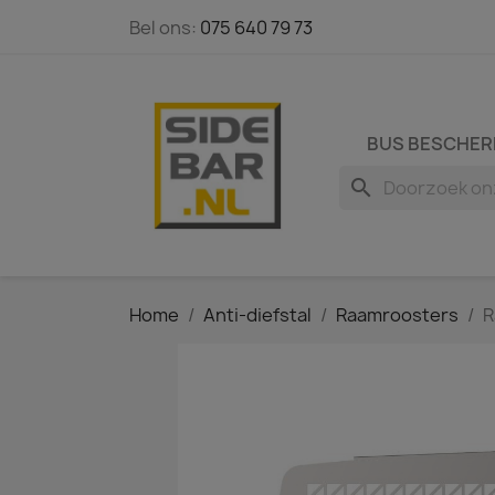
Bel ons:
075 640 79 73
BUS BESCHER
search
Home
Anti-diefstal
Raamroosters
R