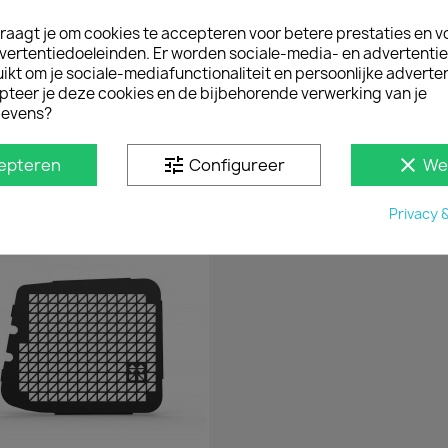
Inbraakwerende platen 
raagt je om cookies te accepteren voor betere prestaties en v
diefstal: toegang tot de
vertentiedoeleinden. Er worden sociale-media- en advertenti
monteer je de ruitraster
kt om je sociale-mediafunctionaliteit en persoonlijke adverten
van ruitschade door sch
pteer je deze cookies en de bijbehorende verwerking van je
MONTAGE
evens?
Raambeveiligingsplaten 
popnagels of zelfborend
tune
clear
epteren
Configureer
We
D IN
Privacy 