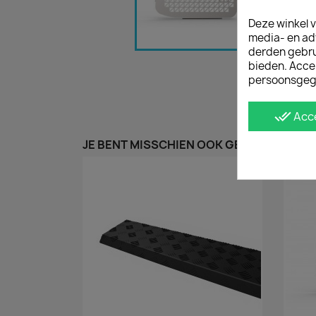
Deze winkel v
media- en ad
derden gebrui
bieden. Acce
persoonsgeg
done_all
Acc
JE BENT MISSCHIEN OOK GEÏNTERESSEER