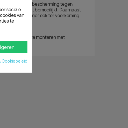
bieden optimale bescherming tegen
oor sociale-
 laadruimte wordt bemoeilijkt. Daarnaast
ecookies van
s op de Ford Courier ook ter voorkoming
ties te
uivende lading.
zijn eenvoudig te monteren met
e schroeven.
igeren
& Cookiebeleid