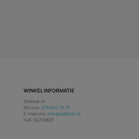
WINKEL INFORMATIE
Sidebar.nl
Bel ons:
075 640 79 73
E-mail ons:
info@sidebar.nl
KvK: 34216823