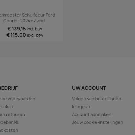
Snel bekijken

amrooster Schuifdeur Ford
Courier 2024+ Zwart
€ 139,15
incl. btw
€ 115,00
excl. btw
BEDRIJF
UW ACCOUNT
ene voorwaarden
Volgen van bestellingen
beleid
Inloggen
 en retouren
Account aanmaken
idebar.NL
Jouw cookie-instellingen
ndkosten