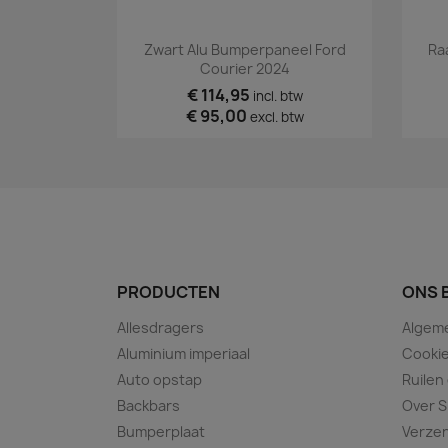
Snel bekijken

Zwart Alu Bumperpaneel Ford
Ra
Courier 2024
€ 114,95
incl. btw
€ 95,00
excl. btw
PRODUCTEN
ONS 
Allesdragers
Algem
Aluminium imperiaal
Cookie
Auto opstap
Ruilen
Backbars
Over S
Bumperplaat
Verze