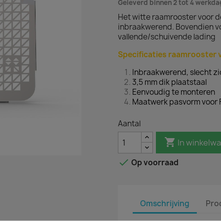
Geleverd binnen 2 tot 4 werkd
Het witte raamrooster voor d
inbraakwerend. Bovendien v
vallende/schuivende lading
Specificaties raamrooster v
Inbraakwerend, slecht zi
3,5 mm dik plaatstaal
Eenvoudig te monteren
Maatwerk pasvorm voor 
Aantal

In winkelw

Op voorraad
Omschrijving
Pro