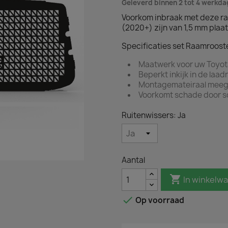
Geleverd binnen 2 tot 4 werkd
Voorkom inbraak met deze ra
(2020+) zijn van 1,5 mm pla
Specificaties set Raamrooste
Maatwerk voor uw Toyot
Beperkt inkijk in de laad
Montagemateiraal meeg
Voorkomt schade door s
Ruitenwissers: Ja
Aantal

In winkelw

Op voorraad