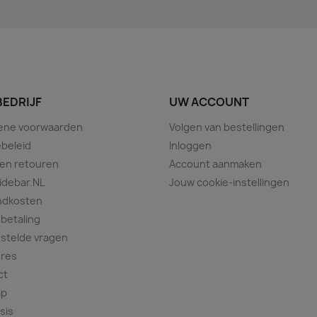
BEDRIJF
UW ACCOUNT
ene voorwaarden
Volgen van bestellingen
beleid
Inloggen
 en retouren
Account aanmaken
idebar.NL
Jouw cookie-instellingen
ndkosten
 betaling
stelde vragen
ures
ct
ap
sis