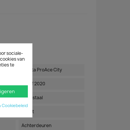
oor sociale-
ecookies van
ties te
Toyota ProAce City
vanaf 2020
igeren
plaatstaal
& Cookiebeleid
zwart
Achterdeuren