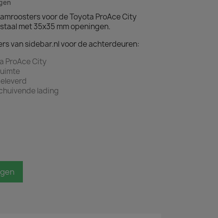
agen
amroosters voor de Toyota ProAce City
atstaal met 35x35 mm openingen.
rs van sidebar.nl voor de achterdeuren:
a ProAce City
ruimte
eleverd
chuivende lading
agen