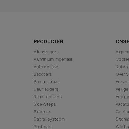
PRODUCTEN
ONS 
Allesdragers
Algem
Aluminium imperiaal
Cookie
Auto opstap
Ruilen
Backbars
Over S
Bumperplaat
Verze
Deurladders
Veilige
Raamroosters
Veelge
Side-Steps
Vacat
Sidebars
Conta
Dakrail systeem
Sitem
Pushbars
Wielba