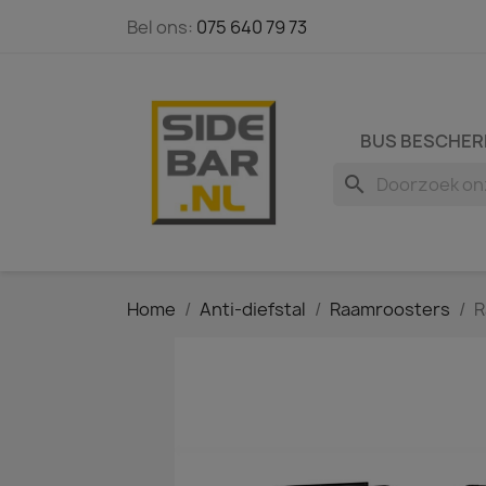
Bel ons:
075 640 79 73
BUS BESCHER
search
Home
Anti-diefstal
Raamroosters
R