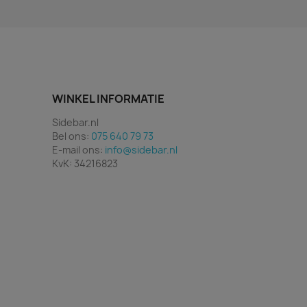
WINKEL INFORMATIE
Sidebar.nl
Bel ons:
075 640 79 73
E-mail ons:
info@sidebar.nl
KvK: 34216823