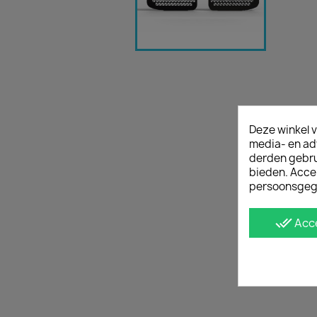
Deze winkel v
media- en ad
derden gebrui
bieden. Acce
persoonsgeg
done_all
Acc