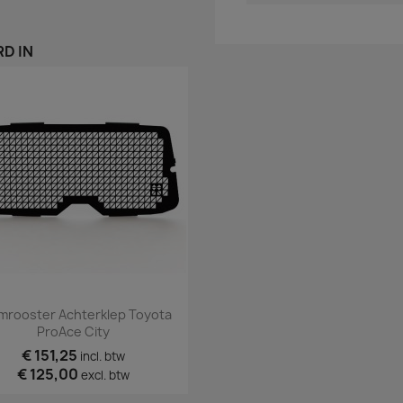
D IN
Snel bekijken

mrooster Achterklep Toyota
ProAce City
€ 151,25
incl. btw
€ 125,00
excl. btw