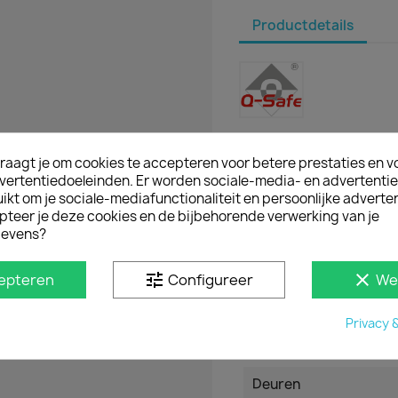
Productdetails
Referentie
SB_RR040A
raagt je om cookies te accepteren voor betere prestaties en v
vertentiedoeleinden. Er worden sociale-media- en advertenti
Datasheet
kt om je sociale-mediafunctionaliteit en persoonlijke adverten
Automerk en type
pteer je deze cookies en de bijbehorende verwerking van je
evens?
Modeljaar
tune
clear
epteren
Configureer
We
Materiaal
Privacy 
Kleur
Deuren