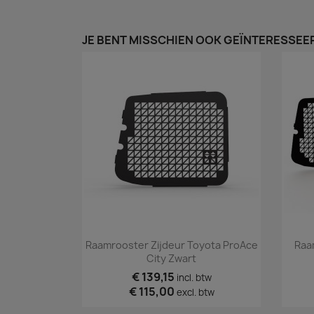
JE BENT MISSCHIEN OOK GEÏNTERESSEER
Snel bekijken

Raamrooster Zijdeur Toyota ProAce
Raa
City Zwart
€ 139,15
incl. btw
€ 115,00
excl. btw