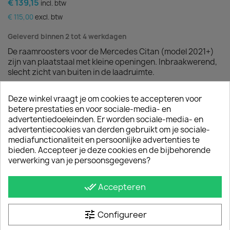
€ 139,15
incl. btw
€ 115,00
excl. btw
Geleverd binnen 2 tot 4 werkdagen
De raamroosters voor de Mercedes Citan (model 2021+)
zijn van plaatstaal met kleine openingen. Inbraakwerend,
slecht zicht van buiten in de laadruimte.
Specificaties Raamroosters van sidebar.nl voor de
Deze winkel vraagt je om cookies te accepteren voor
achterdeuren:
betere prestaties en voor sociale-media- en
advertentiedoeleinden. Er worden sociale-media- en
Eenvoudig te monteren
advertentiecookies van derden gebruikt om je sociale-
Bemoeilijkt inbraak
mediafunctionaliteit en persoonlijke advertenties te
Voorkomt ruitschade door vallende/schuivende lading
bieden. Accepteer je deze cookies en de bijbehorende
Maatwerk Mercedes Citan 2021
verwerking van je persoonsgegevens?
Ruitenwissers: Nee
done_all
Accepteren
tune
Configureer
Aantal