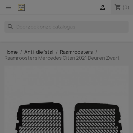
shopping_cart


(0)
search
Home
Anti-diefstal
Raamroosters
Raamroosters Mercedes Citan 2021 Deuren Zwart