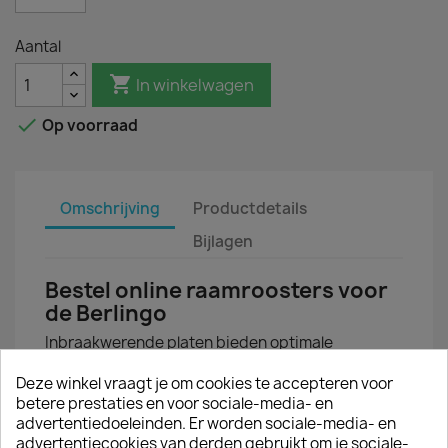
Aantal

In winkelwagen

Op voorraad
Omschrijving
Productdetails
Bijlagen
Bestel online raamroosters voor
de Berlingo
Inbraakwerende platen bieden optimale
bescherming tegen diefstal: toegang tot de
laadruimte wordt bemoeilijkt. Daarnaast monteer
Deze winkel vraagt je om cookies te accepteren voor
je de ruitrasters op de Citroen Berlingo ook ter
betere prestaties en voor sociale-media- en
voorkoming van ruitschade door schuivende
advertentiedoeleinden. Er worden sociale-media- en
lading.
advertentiecookies van derden gebruikt om je sociale-