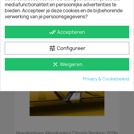
mediafunctionaliteit en persoonlijke advertenties te
Eenvoudig te monteren
bieden. Accepteer je deze cookies en de bijbehorende
verwerking van je persoonsgegevens?
Raambeveiligingsplaten zijn eenvoudig te
monteren met bijgeleverde popnagels of
zelfborende schroeven.
done_all
Accepteren
JE BENT MISSCHIEN OOK GEÏNTERESSEERD IN
tune
Configureer
clear
Weigeren
Privacy & Cookiebeleid
Neerklapbare Allesdragers Citroën Berlingo 2018+