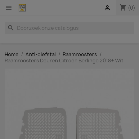
shopping_cart


(0)
search
Home
Anti-diefstal
Raamroosters
Raamroosters Deuren Citroën Berlingo 2018+ Wit