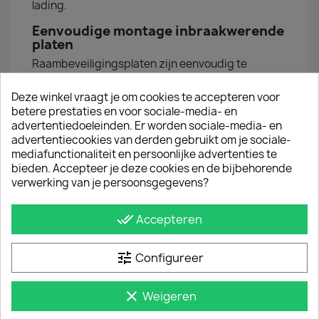
lading.
Eenvoudige montage inbraakwerende
platen
Raambeveiligingsplaten zijn eenvoudig te
monteren met bijgeleverde popnagels of
zelfborende schroeven.
Deze winkel vraagt je om cookies te accepteren voor
betere prestaties en voor sociale-media- en
advertentiedoeleinden. Er worden sociale-media- en
JE BENT MISSCHIEN OOK GEÏNTERESSEERD IN
advertentiecookies van derden gebruikt om je sociale-
mediafunctionaliteit en persoonlijke advertenties te
bieden. Accepteer je deze cookies en de bijbehorende
verwerking van je persoonsgegevens?
done_all
Accepteren
tune
Configureer
clear
Weigeren