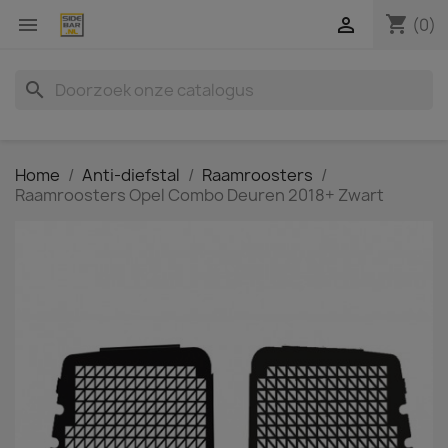
shopping_cart


(0)
search
Home
Anti-diefstal
Raamroosters
Raamroosters Opel Combo Deuren 2018+ Zwart