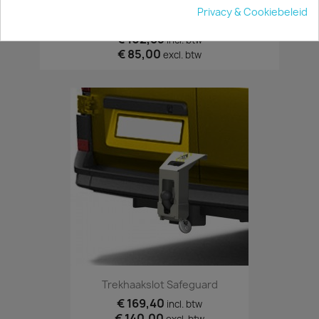
Privacy & Cookiebeleid
Set Van 2 Led Lampen 12V 50 Cm Incl. Schakelaar
€ 102,85
incl. btw
€ 85,00
excl. btw
Trekhaakslot Safeguard
€ 169,40
incl. btw
€ 140,00
excl. btw