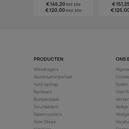
€ 145,20
€ 151,2
incl. btw
€ 120,00
€ 125,0
excl. btw
PRODUCTEN
ONS 
Allesdragers
Algem
Aluminium imperiaal
Cookie
Auto opstap
Ruilen
Backbars
Over S
Bumperplaat
Verze
Deurladders
Veilige
Raamroosters
Veelge
Side-Steps
Vacat