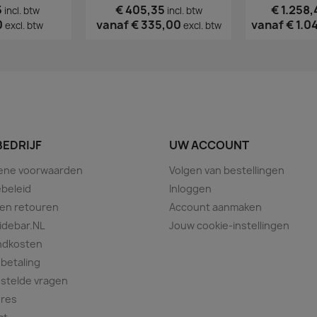
5
€ 405,35
€ 1.258,
incl. btw
incl. btw
0
vanaf
€ 335,00
vanaf
€ 1.0
excl. btw
excl. btw
BEDRIJF
UW ACCOUNT
ene voorwaarden
Volgen van bestellingen
beleid
Inloggen
 en retouren
Account aanmaken
idebar.NL
Jouw cookie-instellingen
ndkosten
 betaling
stelde vragen
ures