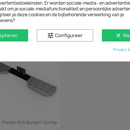
vertentiedoeleinden. Er worden sociale-media- en advertenti
Snel bekijken
Snel bekijken


kt om je sociale-mediafunctionaliteit en persoonlijke adverten
aamrooster Renault Trafic
Imperiaal TÜV Renault Trafic
pteer je deze cookies en de bijbehorende verwerking van je
huifdeur Rechts 2014+ Wit
(spoiler)
evens?
€ 151,25
€ 840,95
incl. btw
incl. btw
€ 125,00
vanaf
€ 695,00
excl. btw
excl. b
tune
clear
epteren
Configureer
We
Privacy 
Snel bekijken

-Treden RVS Bumper Opstap