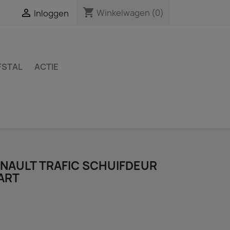
shopping_cart

Winkelwagen
(0)
Inloggen
FSTAL
ACTIE
AULT TRAFIC SCHUIFDEUR
ART