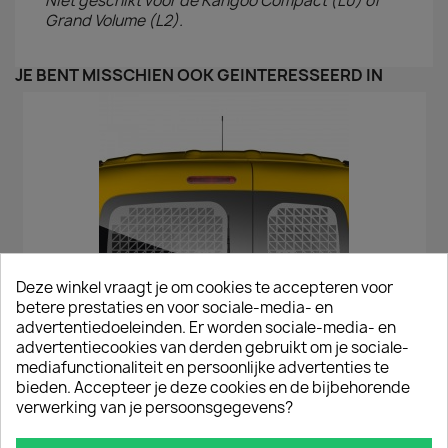
Niet geschikt voor de Kangoo Compact (L0) of
Grand Volume (L2).
JE BENT MISSCHIEN OOK GEÏNTERESSEERD IN
Deze winkel vraagt je om cookies te accepteren voor
betere prestaties en voor sociale-media- en
advertentiedoeleinden. Er worden sociale-media- en
advertentiecookies van derden gebruikt om je sociale-
mediafunctionaliteit en persoonlijke advertenties te
Raamroosters Renault Kangoo Deuren 2008 T/m 2020 Wit
bieden. Accepteer je deze cookies en de bijbehorende
€ 151,25
incl. btw
verwerking van je persoonsgegevens?
€ 125,00
excl. btw