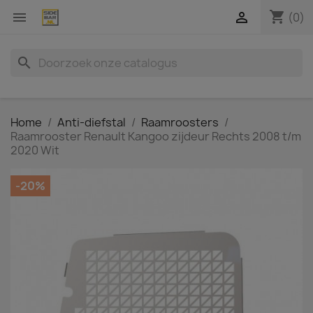
shopping_cart


(0)
search
Home
Anti-diefstal
Raamroosters
Raamrooster Renault Kangoo zijdeur Rechts 2008 t/m
2020 Wit
-20%