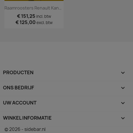
Raamroosters Renault Kangoo Deuren 2008 T/m 2020 Wit
€ 151,25
incl. btw
€ 125,00
excl. btw
PRODUCTEN

ONS BEDRIJF

UW ACCOUNT

WINKEL INFORMATIE
keyboard_arrow_down
© 2026 - sidebar.nl