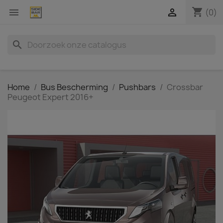
shopping_cart


(0)
search
Home
Bus Bescherming
Pushbars
Crossbar
Peugeot Expert 2016+