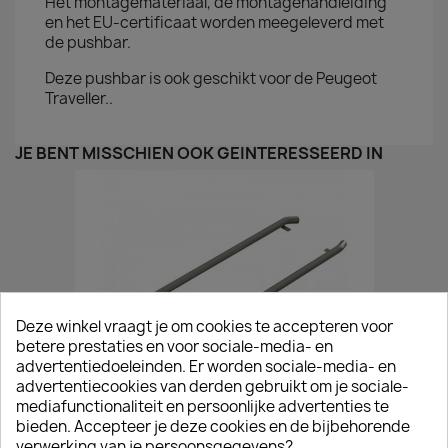
Het montagemateriaal, de montagehandleiding
en het EU-certificaat worden meegeleverd met
de pushbar.
Deze pushbar is ook geschikt voor de Peugeot
Traveller..
JE BENT MISSCHIEN OOK GEÏNTERESSEERD IN
Deze winkel vraagt je om cookies te accepteren voor
betere prestaties en voor sociale-media- en
advertentiedoeleinden. Er worden sociale-media- en
advertentiecookies van derden gebruikt om je sociale-
mediafunctionaliteit en persoonlijke advertenties te
bieden. Accepteer je deze cookies en de bijbehorende
verwerking van je persoonsgegevens?
Gepolijste Sidebars Peugeot Expert 2016+