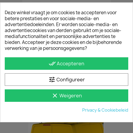
Deze winkel vraagt je om cookies te accepteren voor
betere prestaties en voor sociale-media- en
advertentiedoeleinden. Er worden sociale-media- en
advertentiecookies van derden gebruikt om je sociale-
mediafunctionaliteit en persoonlijke advertenties te
bieden. Accepteer je deze cookies en de bijbehorende
verwerking van je persoonsgegevens?
done_all
Accepteren
Gepolijste Sidebars Peugeot Expert 2016+
tune
Configureer
€ 459,80
incl. btw
vanaf
€ 380,00
excl. btw
clear
Weigeren
Privacy & Cookiebeleid