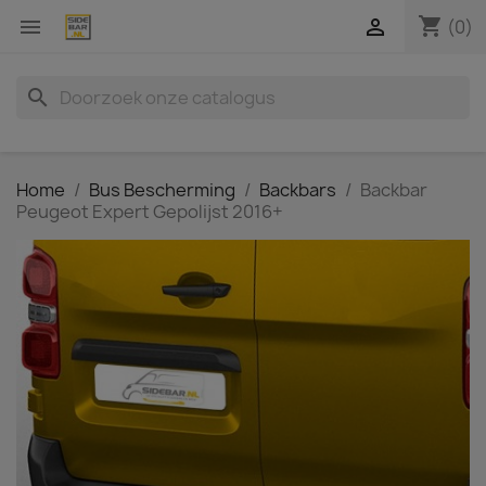
shopping_cart


(0)
search
Home
Bus Bescherming
Backbars
Backbar
Peugeot Expert Gepolijst 2016+