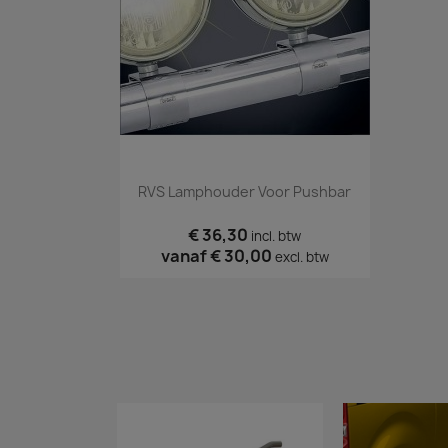
Snel bekijken

RVS Lamphouder Voor Pushbar
€ 36,30
incl. btw
vanaf
€ 30,00
excl. btw