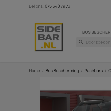
Bel ons:
075 640 79 73
BUS BESCHER
search
Home
Bus Bescherming
Pushbars
C