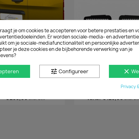
raagt je om cookies te accepteren voor betere prestaties en v
vertentiedoeleinden. Er worden sociale-media- en advertenti
kt om je sociale-mediafunctionaliteit en persoonlijke adverten
pteer je deze cookies en de bijbehorende verwerking van je
evens?
tune
clear
epteren
Configureer
We
Snel bekijken
Snel bekijken


bar Peugeot Expert Gepolijst
Raamroosters Peugeot Ex
2016+
Deuren 2016+ Zwart
Privacy 
€ 350,90
€ 151,25
incl. btw
incl. btw
€ 290,00
vanaf
€ 125,00
excl. btw
excl. bt