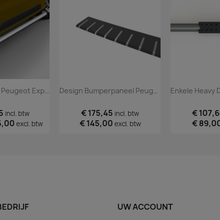
Matte Sidebars Peugeot Expert 2016+
Design Bumperpaneel Peugeot Expert 2016+ Zwart RVS
5
€ 175,45
€ 107,
incl. btw
incl. btw
5,00
€ 145,00
€ 89,0
excl. btw
excl. btw
BEDRIJF
UW ACCOUNT