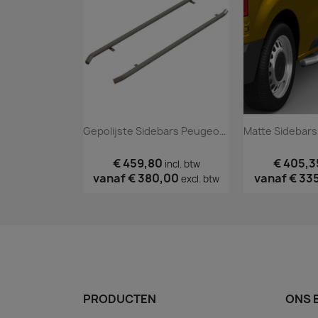
Gepolijste Sidebars Peugeot Expert 2016+
€ 459,80
€ 405,3
incl. btw
vanaf
€ 380,00
vanaf
€ 33
excl. btw
PRODUCTEN
ONS 