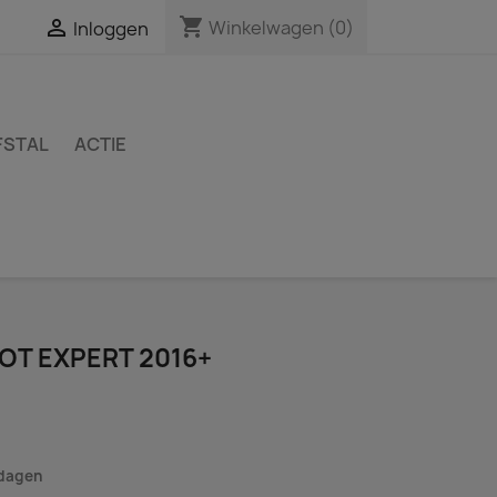
shopping_cart

Winkelwagen
(0)
Inloggen
FSTAL
ACTIE
T EXPERT 2016+
kdagen