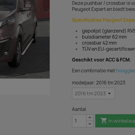
Deze pushbar / crossbar is va
Peugeot Expert en biedt besch
Specificaties Peugeot Expe
gepolijst (glanzend) RV
buisdiameter 62 mm
crossbar 42 mm
TÜV en EU-gecertificee
Geschikt voor ACC & FCM.
Een combinatie met
hooggla
modeljaar: 2016 tm 2023
Aantal

In winkelw