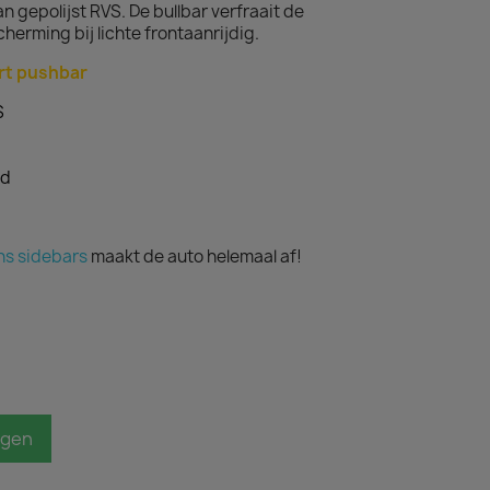
n gepolijst RVS. De bullbar verfraait de
erming bij lichte frontaanrijdig.
rt pushbar
S
rd
ns sidebars
maakt de auto helemaal af!
agen