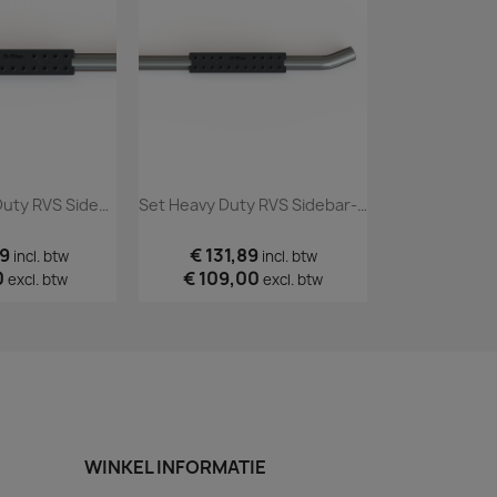
Enkele Heavy Duty RVS Sidebar- Step Schuifdeur
Set Heavy Duty RVS Sidebar- Steps Voorportieren
69
€ 131,89
€ 145,
incl. btw
incl. btw
0
€ 109,00
€ 120,
excl. btw
excl. btw
WINKEL INFORMATIE