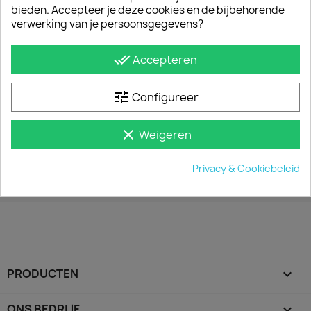
bieden. Accepteer je deze cookies en de bijbehorende
verwerking van je persoonsgegevens?
COMBO
VIVARO
done_all
Accepteren
tune
Configureer
clear
Weigeren
MOVANO
Privacy & Cookiebeleid
PRODUCTEN

ONS BEDRIJF
