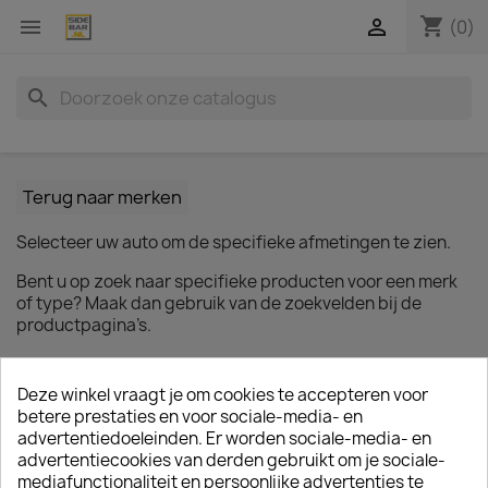
shopping_cart


(0)
search
Terug naar merken
Selecteer uw auto om de specifieke afmetingen te zien.
Bent u op zoek naar specifieke producten voor een merk
of type? Maak dan gebruik van de zoekvelden bij de
productpagina’s.
Opel
Deze winkel vraagt je om cookies te accepteren voor
betere prestaties en voor sociale-media- en
advertentiedoeleinden. Er worden sociale-media- en
advertentiecookies van derden gebruikt om je sociale-
mediafunctionaliteit en persoonlijke advertenties te