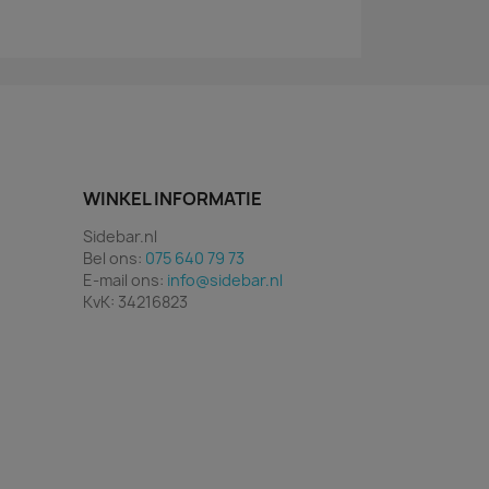
WINKEL INFORMATIE
Sidebar.nl
Bel ons:
075 640 79 73
E-mail ons:
info@sidebar.nl
KvK: 34216823