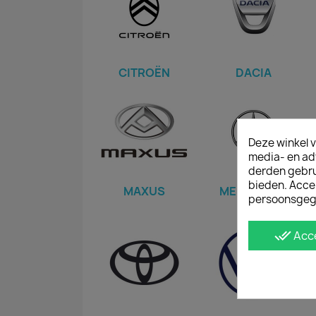
CITROËN
DACIA
Deze winkel v
media- en ad
derden gebrui
bieden. Acce
MAXUS
MERCEDES-
persoonsgeg
BENZ
done_all
Acc