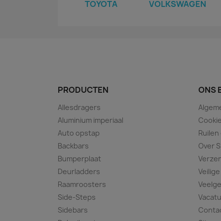
TOYOTA
VOLKSWAGEN
PRODUCTEN
ONS 
Allesdragers
Algem
Aluminium imperiaal
Cookie
Auto opstap
Ruilen
Backbars
Over S
Bumperplaat
Verze
Deurladders
Veilige
Raamroosters
Veelge
Side-Steps
Vacat
Sidebars
Conta