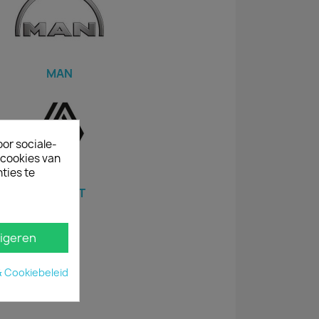
MAN
oor sociale-
ecookies van
ties te
RENAULT
igeren
& Cookiebeleid