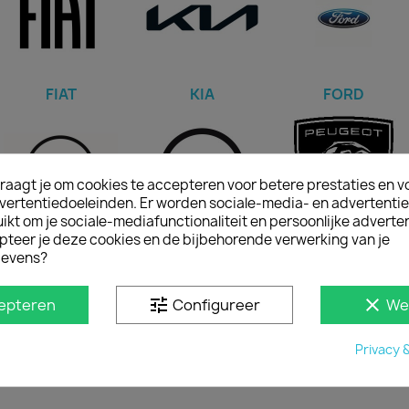
FIAT
KIA
FORD
raagt je om cookies te accepteren voor betere prestaties en v
vertentiedoeleinden. Er worden sociale-media- en advertenti
kt om je sociale-mediafunctionaliteit en persoonlijke adverten
pteer je deze cookies en de bijbehorende verwerking van je
NISSAN
OPEL
PEUGEOT
evens?
tune
clear
epteren
Configureer
We
Privacy 