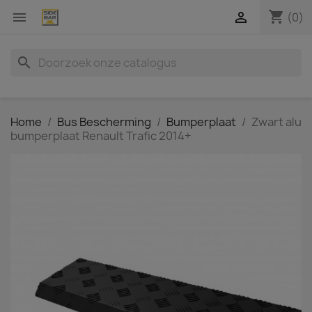
shopping_cart


(0)
search
Home
Bus Bescherming
Bumperplaat
Zwart alu
bumperplaat Renault Trafic 2014+