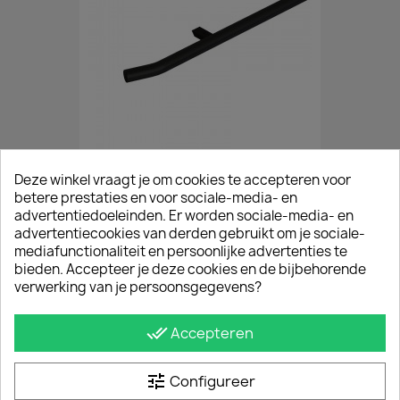
ZWARTE Sidebars Renault Trafic 2014+
Deze winkel vraagt je om cookies te accepteren voor
betere prestaties en voor sociale-media- en
€ 605,00
incl. btw
advertentiedoeleinden. Er worden sociale-media- en
vanaf
€ 500,00
excl. btw
advertentiecookies van derden gebruikt om je sociale-
mediafunctionaliteit en persoonlijke advertenties te
bieden. Accepteer je deze cookies en de bijbehorende
verwerking van je persoonsgegevens?
done_all
Accepteren
tune
Configureer