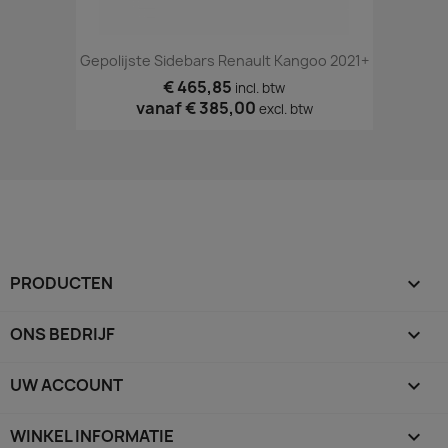
Gepolijste Sidebars Renault Kangoo 2021+
€ 465,85
incl. btw
vanaf
€ 385,00
excl. btw
PRODUCTEN

ONS BEDRIJF

UW ACCOUNT

WINKEL INFORMATIE
keyboard_arrow_down