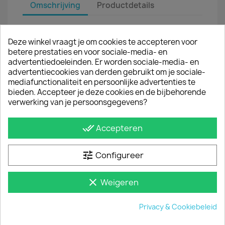
Omschrijving
Productdetails
Met een backbar zonder trekhaak van Sidebar.nl
bescherm je de carrosserie van de bedrijfswagen
Deze winkel vraagt je om cookies te accepteren voor
tegen dure dorpelschade. Daarnaast geeft een
betere prestaties en voor sociale-media- en
rearbar de bus een robuuste look. Onze
advertentiedoeleinden. Er worden sociale-media- en
beschermbar is van hoogwaardig RVS en heeft
advertentiecookies van derden gebruikt om je sociale-
een buisdiameter van ongeveer 64 mm.
mediafunctionaliteit en persoonlijke advertenties te
bieden. Accepteer je deze cookies en de bijbehorende
MONTAGE
verwerking van je persoonsgegevens?
De rearbar is eenvoudig te monteren; de
montageset van de achterbalk is afgestemd op
done_all
Accepteren
de bestaande montagegaten in uw bestelwagen.
Je hoeft dus niets af te meten of te boren. Het
montagemateriaal en de montagehandleiding
tune
Configureer
levert sidebar.nl mee met de rear-bar.
clear
Weigeren
JE BENT MISSCHIEN OOK GEÏNTERESSEERD IN
Privacy & Cookiebeleid