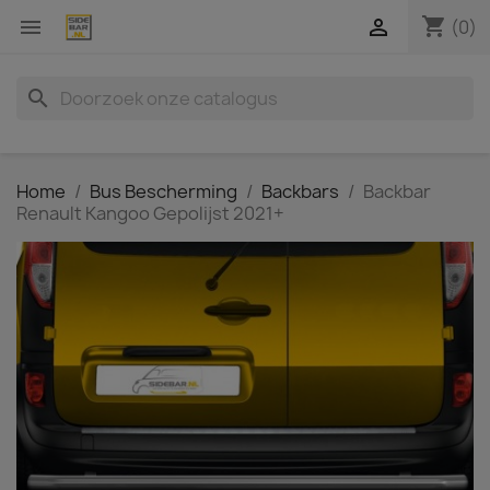
shopping_cart


(0)
search
Home
Bus Bescherming
Backbars
Backbar
Renault Kangoo Gepolijst 2021+