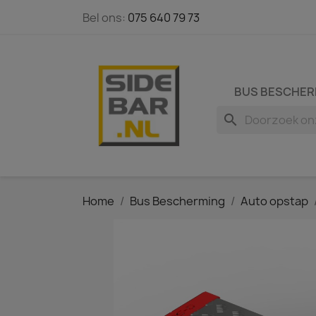
Bel ons:
075 640 79 73
BUS BESCHER
search
Home
Bus Bescherming
Auto opstap