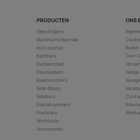
PRODUCTEN
ONS 
Allesdragers
Algem
Aluminium imperiaal
Cookie
Auto opstap
Ruilen
Backbars
Over S
Bumperplaat
Verze
Deurladders
Veilige
Raamroosters
Veelge
Side-Steps
Vacat
Sidebars
Conta
Dakrail systeem
Sitem
Pushbars
Wielba
Werktools
Accessoires