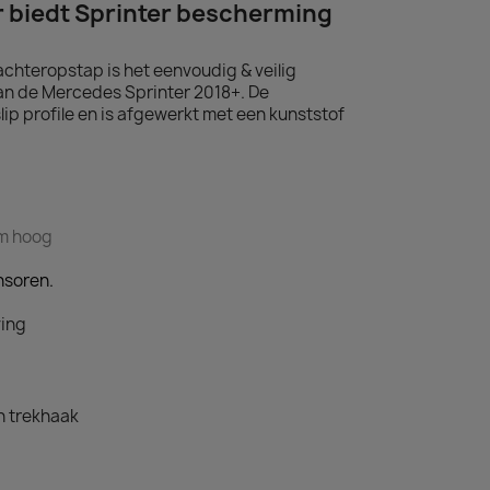
 biedt Sprinter bescherming
achteropstap is het eenvoudig & veilig
an de Mercedes Sprinter 2018+. De
ip profile en is afgewerkt met een kunststof
cm hoog
nsoren.
ving
n trekhaak