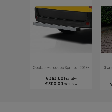
Snel bekijken

Opstap Mercedes Sprinter 2018+
Glan
€ 363,00
incl. btw
€ 300,00
excl. btw