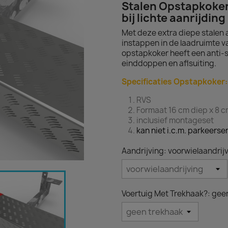
Stalen Opstapkoker
bij lichte aanrijding
Met deze extra diepe stalen 
instappen in de laadruimte v
opstapkoker heeft een anti-sl
einddoppen en aflsuiting.
Specificaties Opstapkoker:
RVS
Formaat 16 cm diep x 8 
inclusief montageset
kan niet i.c.m. parkeerse
Aandrijving: voorwielaandrij
Voertuig Met Trekhaak?: gee