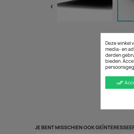

Deze winkel v
media- en ad
derden gebrui
bieden. Acce
persoonsgeg
done_all
Acc
JE BENT MISSCHIEN OOK GEÏNTERESSEER