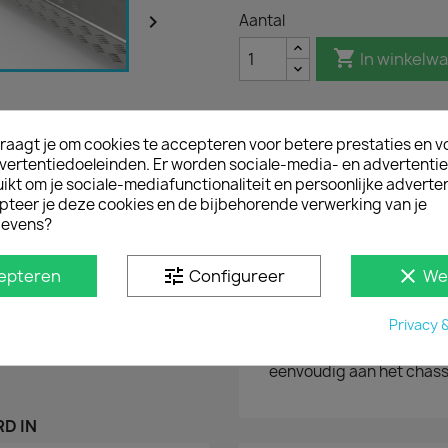

Aantal

In winkelw
raagt je om cookies te accepteren voor betere prestaties en v
Omschrijving
Pro
vertentiedoeleinden. Er worden sociale-media- en advertenti
kt om je sociale-mediafunctionaliteit en persoonlijke adverten
pteer je deze cookies en de bijbehorende verwerking van je
Bestel robuuste be
evens?
Deze Q-Step opstap heeft
heeft een goed anti-slip 
tune
clear
epteren
Configureer
We
ergonomische instap, bi
aanrijdingaan de carros
Privacy 
MONTAGE
Met bijgeleverde stalen
eenvoudig aan het chass
D IN