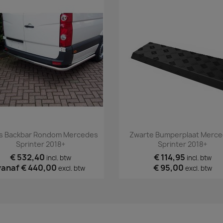
Snel bekijken
Snel bekijken


s Backbar Rondom Mercedes
Zwarte Bumperplaat Merc
Sprinter 2018+
Sprinter 2018+
€ 532,40
€ 114,95
incl. btw
incl. btw
vanaf
€ 440,00
€ 95,00
excl. btw
excl. btw