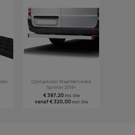
Snel bekijken

edes
Opstapkoker Staal Mercedes
Sprinter 2018+
€ 387,20
incl. btw
vanaf
€ 320,00
excl. btw