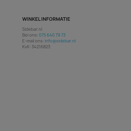
WINKEL INFORMATIE
Sidebar.nl
Bel ons:
075 640 79 73
E-mail ons:
info@sidebar.nl
KvK: 34216823