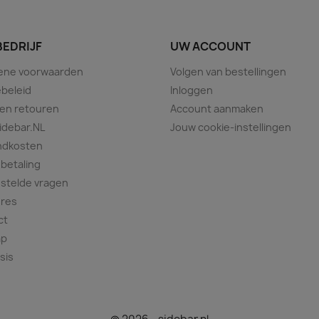
BEDRIJF
UW ACCOUNT
ene voorwaarden
Volgen van bestellingen
beleid
Inloggen
 en retouren
Account aanmaken
idebar.NL
Jouw cookie-instellingen
ndkosten
 betaling
stelde vragen
ures
ct
ap
sis