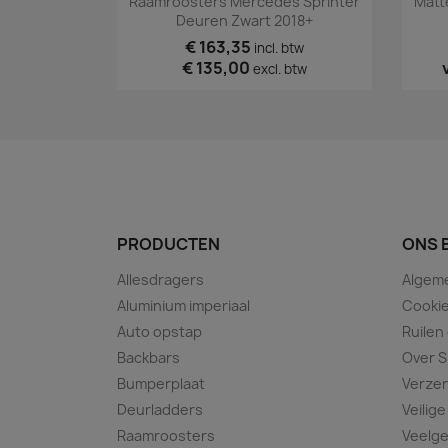
Raamroosters Mercedes Sprinter
Matt
Deuren Zwart 2018+
€ 163,35
incl. btw
€ 135,00
excl. btw
PRODUCTEN
ONS 
Allesdragers
Algem
Aluminium imperiaal
Cookie
Auto opstap
Ruilen
Backbars
Over S
Bumperplaat
Verze
Deurladders
Veilige
Raamroosters
Veelge