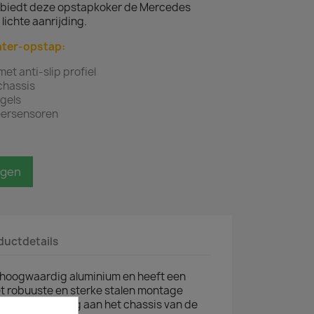
, biedt deze opstapkoker de Mercedes
lichte aanrijding.
hter-opstap:
et anti-slip profiel
chassis
gels
keersensoren
agen
ductdetails
 hoogwaardig aluminium en heeft een
Met robuuste en sterke stalen montage
pstap eenvoudig aan het chassis van de