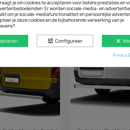
Sprintern (2018+). De ve
raagt je om cookies te accepteren voor betere prestaties en v

extra bescherming van d
vertentiedoeleinden. Er worden sociale-media- en advertenti
stootbalk.
kt om je sociale-mediafunctionaliteit en persoonlijke adverten
pteer je deze cookies en de bijbehorende verwerking van je
Door de hoogwaardige ku
evens?
perfecte partner voor u
tune
clear
epteren
Configureer
We
D IN
Privacy 
Snel bekijken
Snel bekijken

