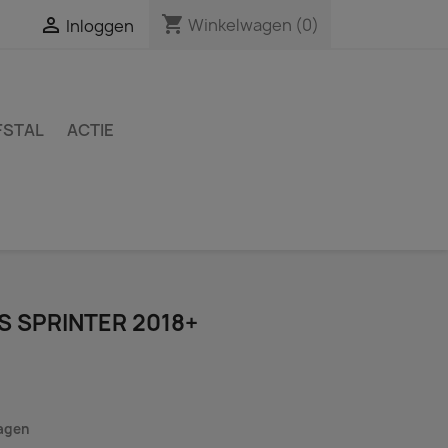
shopping_cart

Winkelwagen
(0)
Inloggen
FSTAL
ACTIE
 SPRINTER 2018+
dagen