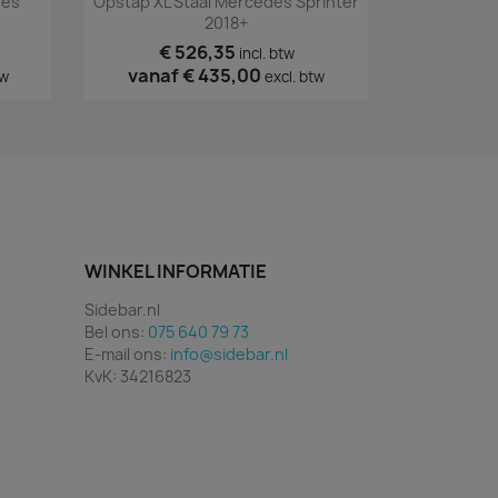
des
Opstap XL Staal Mercedes Sprinter
2018+
€ 526,35
incl. btw
vanaf
€ 435,00
tw
excl. btw
WINKEL INFORMATIE
Sidebar.nl
Bel ons:
075 640 79 73
E-mail ons:
info@sidebar.nl
KvK: 34216823