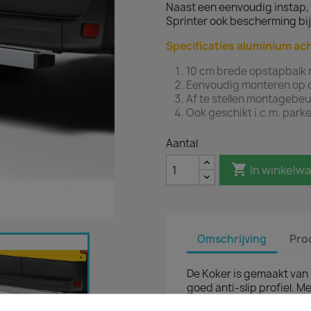
Naast een eenvoudig instap
Sprinter ook bescherming bij 
Specificaties aluminium ac
10 cm brede opstapbalk m
Eenvoudig monteren op 
Af te stellen montagebeu
Ook geschikt i.c.m. par
Aantal

In winkelw
Omschrijving
Pro
De Koker is gemaakt van
goed anti-slip profiel. 
beugels monteer je de o