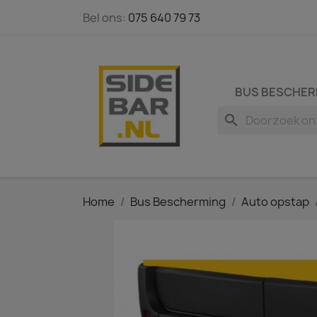
Bel ons:
075 640 79 73
BUS BESCHER
search
Home
Bus Bescherming
Auto opstap