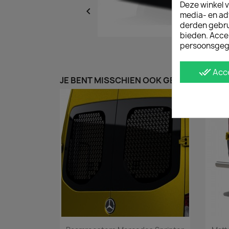
Deze winkel v

media- en ad
derden gebrui
bieden. Acce
persoonsgeg
done_all
Acc
JE BENT MISSCHIEN OOK GEÏNTERESSEER
Snel bekijken
