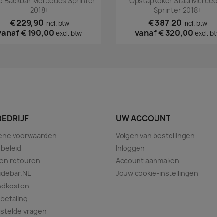
e Backbar Mercedes Sprinter
Opstapkoker Staal Merce
2018+
Sprinter 2018+
€ 229,90
€ 387,20
incl. btw
incl. btw
vanaf
€ 190,00
vanaf
€ 320,00
excl. btw
excl. b
BEDRIJF
UW ACCOUNT
ene voorwaarden
Volgen van bestellingen
beleid
Inloggen
 en retouren
Account aanmaken
idebar.NL
Jouw cookie-instellingen
ndkosten
 betaling
stelde vragen