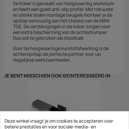
De Koker is gemaakt van hoogwaardig aluminium
en heeft een goed anti-slip profiel. Met robuuste
en sterke stalen montage beugels monteer je de
opstap eenvoudig aan het chassis van de MAN
TGE. De verstevigingen in de koker zorgen voor
een extra bescherming van de achterbumper.
Dus ook te gebruiken als stootbalk.
Door de hoogwaardige kunstofafwerking is de
achteropstap de perfecte partner voor uw
dagelijkse werkzaamheden.
JE BENT MISSCHIEN OOK GEÏNTERESSEERD IN
Deze winkel vraagt je om cookies te accepteren voor
betere prestaties en voor sociale-media- en