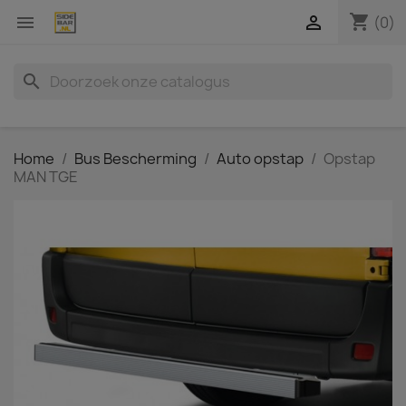
shopping_cart


(0)
search
Home
Bus Bescherming
Auto opstap
Opstap
MAN TGE