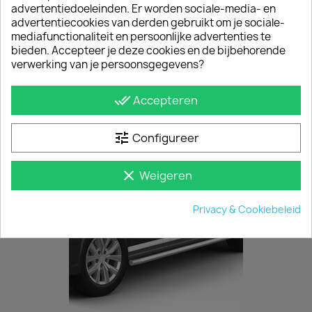
advertentiedoeleinden. Er worden sociale-media- en
advertentiecookies van derden gebruikt om je sociale-
mediafunctionaliteit en persoonlijke advertenties te
bieden. Accepteer je deze cookies en de bijbehorende
verwerking van je persoonsgegevens?
Twee-Treden RVS Bumper Opstap
€ 272,25
incl. btw
done_all
Accepteren
vanaf
€ 225,00
excl. btw
tune
Configureer
clear
Weigeren
Privacy & Cookiebeleid