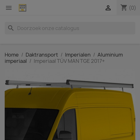
shopping_cart


(0)
search
Home
Daktransport
Imperialen
Aluminium
imperiaal
Imperiaal TÜV MAN TGE 2017+