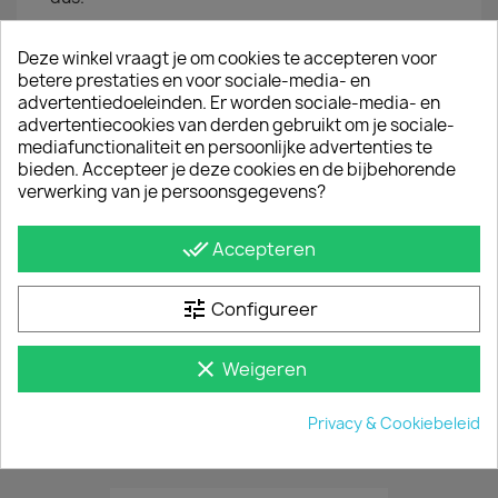
JE BENT MISSCHIEN OOK GEÏNTERESSEERD IN
Deze winkel vraagt je om cookies te accepteren voor
betere prestaties en voor sociale-media- en
advertentiedoeleinden. Er worden sociale-media- en
advertentiecookies van derden gebruikt om je sociale-
mediafunctionaliteit en persoonlijke advertenties te
bieden. Accepteer je deze cookies en de bijbehorende
verwerking van je persoonsgegevens?
done_all
Accepteren
tune
Configureer
clear
Weigeren
Lading Stoppers (2 Stuks)
€ 66,55
incl. btw
Privacy & Cookiebeleid
€ 55,00
excl. btw