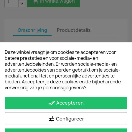

In winkelwagen
Omschrijving
Productdetails
Deze aluminium dakstaven zijn multifunctioneel
toepasbaar. Ideaal voor vervoer van lange
Deze winkel vraagt je om cookies te accepteren voor
materialen op het dak van de Volkswagen Crafter.
betere prestaties en voor sociale-media- en
De Q-Top aluminium dakdragers zijn geheel
advertentiedoeleinden. Er worden sociale-media- en
onderhoudsvrij. Verder zijn de allesdragers net zo
advertentiecookies van derden gebruikt om je sociale-
sterk als de stalen varianten. De dakstaven geven
mediafunctionaliteit en persoonlijke advertenties te
een sportieve look en zijn een stijlvol alternatief
bieden. Accepteer je deze cookies en de bijbehorende
voor een imperiaal. De set wordt geleverd
verwerking van je persoonsgegevens?
inclusief montagehandleiding en
montagematerialen.
done_all
Accepteren
De dakdragers...
tune
Configureer
zijn gemakkelijk te monteren op de originele
montagegaten in het dak
hebben een draagvermogen van 70 kilo