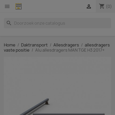
shopping_cart


(0)
search
Home
Daktransport
Allesdragers
allesdragers
vaste positie
Alu allesdragers MAN TGE H3 2017+