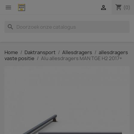
shopping_cart


(0)
search
Home
Daktransport
Allesdragers
allesdragers
vaste positie
Alu allesdragers MAN TGE H2 2017+