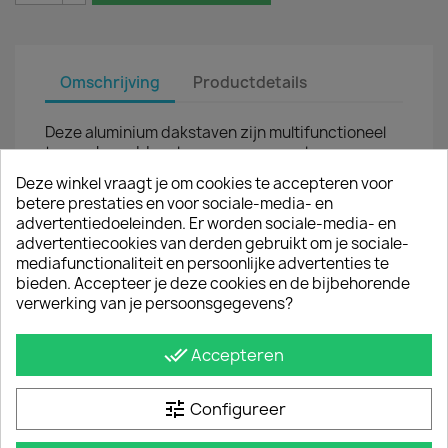
Omschrijving
Productdetails
Deze aluminium dakstaven zijn multifunctioneel
toepasbaar. Ideaal voor vervoer van lange
materialen op het dak van de MAN TGE.
Deze winkel vraagt je om cookies te accepteren voor
betere prestaties en voor sociale-media- en
De Q-Top aluminium dakdragers zijn geheel
advertentiedoeleinden. Er worden sociale-media- en
onderhoudsvrij. Verder zijn de allesdragers net zo
advertentiecookies van derden gebruikt om je sociale-
sterk als de stalen varianten. De dakstaven geven
mediafunctionaliteit en persoonlijke advertenties te
een sportieve look en zijn een stijlvol alternatief
bieden. Accepteer je deze cookies en de bijbehorende
voor een imperiaal.
verwerking van je persoonsgegevens?
De set wordt geleverd inclusief
montagehandleiding en montagematerialen.
done_all
Accepteren
De dakdragers...
tune
Configureer
zijn gemakkelijk te monteren op de originele
montagegaten in het dak