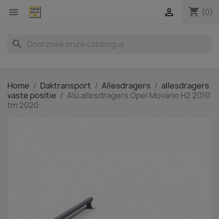
shopping_cart


(0)
search
Home
Daktransport
Allesdragers
allesdragers
vaste positie
Alu allesdragers Opel Movano H2 2010
tm 2020