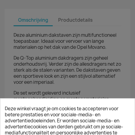
Omschrijving
Productdetails
Deze aluminium dakstaven zijn multifunctioneel
toepasbaar. Ideaal voor vervoer van lange
materialen op het dak van de Opel Movano.
De Q-Top aluminium dakdragers zijn geheel
onderhoudsvrij. Verder zijn de allesdragers net zo
sterk als de stalen varianten. De dakstaven geven
een sportieve look en zijn een stijlvol alternatief
voor een imperiaal.
De set wordt geleverd inclusief
montagehandleiding en montagematerialen.
Deze winkel vraagt je om cookies te accepteren voor
De dakdragers...
betere prestaties en voor sociale-media- en
advertentiedoeleinden. Er worden sociale-media- en
zijn gemakkelijk te monteren op de originele
advertentiecookies van derden gebruikt om je sociale-
montagegaten in het dak
mediafunctionaliteit en persoonlijke advertenties te
hebben een draagvermogen van 70 kilo