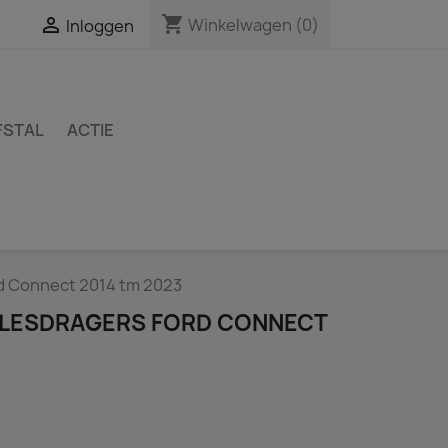
shopping_cart

Winkelwagen
(0)
Inloggen
FSTAL
ACTIE
rd Connect 2014 tm 2023
LLESDRAGERS FORD CONNECT