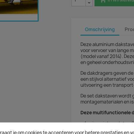
Omschrijving
Pro
Deze aluminium dakstaven
voor vervoer van lange m
(model vanaf 2014). Dez
en geheel onderhoudsvri
De dakdragers geven de 
een stijlvol alternatief 
uitvoering een transport
De set dakstaven wordt 
montagematerialen en is 
Deze multifunctionele 
zijn uniek omdat ze 2
comfortmodus
raagt je om cookies te accepteren voor betere prestaties en v