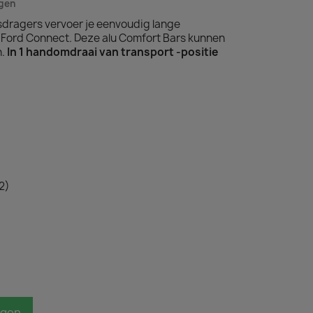
agen
sdragers vervoer je eenvoudig lange
e Ford Connect. Deze alu Comfort Bars kunnen
n.
In 1 handomdraai van transport -positie
2)
agen