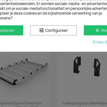
zijn gemakkelijk te 
vertentiedoeleinden. Er worden sociale-media- en advertenti
uitsparingen in het dak
kt om je sociale-mediafunctionaliteit en persoonlijke adverten
hebben een draagver
pteer je deze cookies en de bijbehorende verwerking van je
zijn van hoogwaardi
evens?
worden per set van 2
tune
clear
epteren
Configureer
We
D IN
Privacy 
Snel bekijken
Snel bekijken


mperiaal Open-Frame Ford
Ladingstoppers Neerklapb