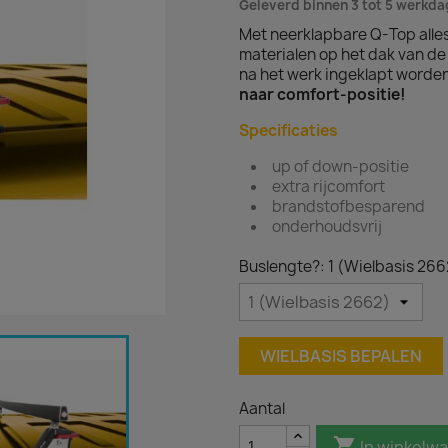
Geleverd binnen 3 tot 5 werkd
Met neerklapbare Q-Top alle
materialen op het dak van d
na het werk ingeklapt worde
naar comfort-positie!
Specificaties
up of down-positie
extra rijcomfort
brandstofbesparend
onderhoudsvrij
Buslengte?: 1 (Wielbasis 266
WIELBASIS BEPALEN
Aantal

In winkelw