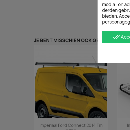
media- en ad
derden gebrui
bieden. Acce
persoonsgeg
done_all
Acc
JE BENT MISSCHIEN OOK GEÏNTERESSEER
Snel bekijken

Imperiaal Ford Connect 2014 Tm
I