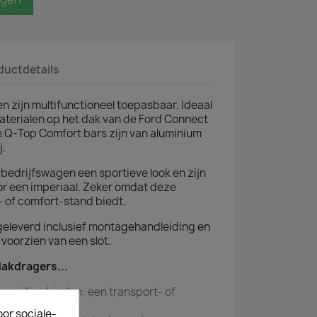
ductdetails
 zijn multifunctioneel toepasbaar. Ideaal
aterialen op het dak van de Ford Connect
e Q-Top Comfort bars zijn van aluminium
j.
bedrijfswagen een sportieve look en zijn
voor een imperiaal. Zeker omdat deze
- of comfort-stand biedt.
geleverd inclusief montagehandleiding en
voorzien van een slot.
dakdragers...
 posities bieden: een transport- of
oor sociale-