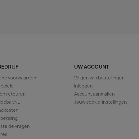
BEDRIJF
UW ACCOUNT
ene voorwaarden
Volgen van bestellingen
beleid
Inloggen
 en retouren
Account aanmaken
idebar.NL
Jouw cookie-instellingen
ndkosten
 betaling
stelde vragen
ures