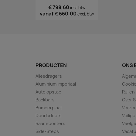
€ 798,60
incl. btw
vanaf
€ 660,00
excl. btw
PRODUCTEN
ONS 
Allesdragers
Algem
Aluminium imperiaal
Cookie
Auto opstap
Ruilen
Backbars
Over S
Bumperplaat
Verze
Deurladders
Veilige
Raamroosters
Veelge
Side-Steps
Vacat