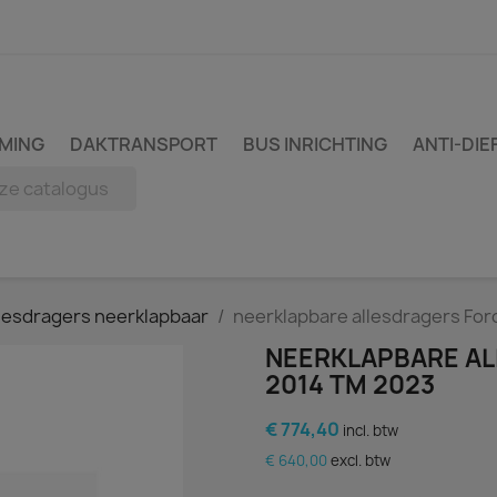
MING
DAKTRANSPORT
BUS INRICHTING
ANTI-DIE
llesdragers neerklapbaar
neerklapbare allesdragers Fo
NEERKLAPBARE A
2014 TM 2023
€ 774,40
incl. btw
€ 640,00
excl. btw