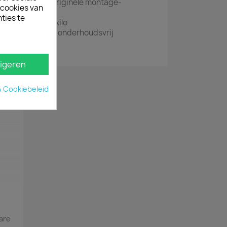
monteren op de originele montage-
ecookies van
ties te
mogen van 70 kilo
g aluminium dus onderhoudsvrij
 geleverd
igeren
& Cookiebeleid
are