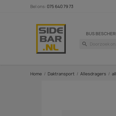
Bel ons:
075 640 79 73
BUS BESCHER
search
Home
Daktransport
Allesdragers
a