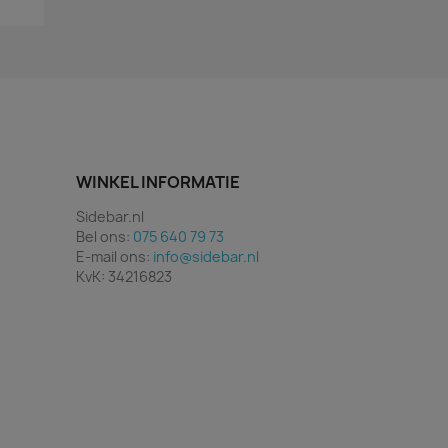
WINKEL INFORMATIE
Sidebar.nl
Bel ons:
075 640 79 73
E-mail ons:
info@sidebar.nl
KvK: 34216823