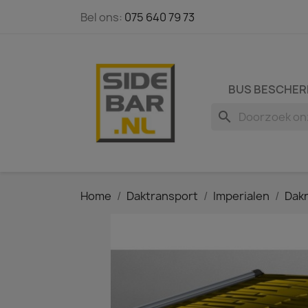
Bel ons:
075 640 79 73
BUS BESCHER
search
Home
Daktransport
Imperialen
Dakr