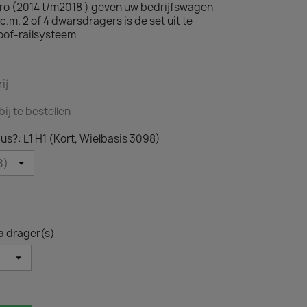
aro (2014 t/m2018 ) geven uw bedrijfswagen
 I.c.m. 2 of 4 dwarsdragers is de set uit te
roof-railsysteem
ij
ij te bestellen
us?: L1 H1 (Kort, Wielbasis 3098)
a drager(s)