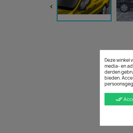

Deze winkel v
media- en ad
derden gebrui
bieden. Acce
persoonsgeg
done_all
Acc