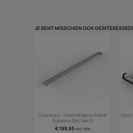
JE BENT MISSCHIEN OOK GEÏNTERESSEER
Snel bekijken

Crossbars - Dwarsdragers Dakrail
Open 
Systeem (set Van 2)
€ 199,65
incl. btw