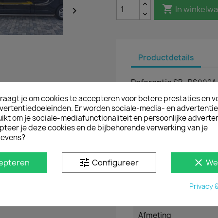

In winkelw

Productdetails
Referentie
SB_RS002A
raagt je om cookies te accepteren voor betere prestaties en v
Datasheet
vertentiedoeleinden. Er worden sociale-media- en advertenti
kt om je sociale-mediafunctionaliteit en persoonlijke adverten
Automerk en type
pteer je deze cookies en de bijbehorende verwerking van je
evens?
Modeljaar
tune
clear
epteren
Configureer
We
Materiaal
Privacy 
Kleur
Afmeting