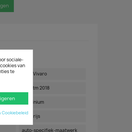
agen
oor sociale-
ecookies van
ties te
Opel Vivaro
2014 tm 2018
igeren
aluminium
& Cookiebeleid
alu-grijs
auto-specifiek-maatwerk