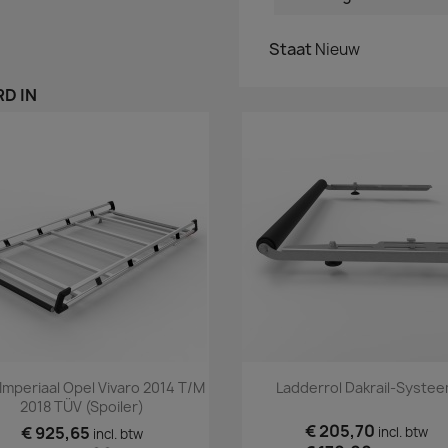
Staat
Nieuw
D IN
Snel bekijken
Snel bekijken


Imperiaal Opel Vivaro 2014 T/m
Ladderrol Dakrail-Syste
2018 TÜV (spoiler)
€ 205,70
€ 925,65
incl. btw
incl. btw