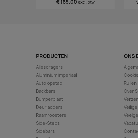
€ 165,00
excl. btw
PRODUCTEN
ONS 
Allesdragers
Algem
Aluminium imperiaal
Cookie
Auto opstap
Ruilen
Backbars
Over S
Bumperplaat
Verze
Deurladders
Veilige
Raamroosters
Veelge
Side-Steps
Vacat
Sidebars
Conta