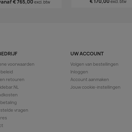
€ 170,00
vanaf
€ 765,00
excl. btw
excl. btw
BEDRIJF
UW ACCOUNT
ene voorwaarden
Volgen van bestellingen
beleid
Inloggen
 en retouren
Account aanmaken
idebar.NL
Jouw cookie-instellingen
ndkosten
 betaling
stelde vragen
ures
ct