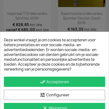
Imperiaal TÜV Mercedes
Raamroosters Mercedes
Sprinter 2018+
Sprinter Deuren Zwart
2018+
€ 828,85
incl. btw
€ 163,35
vanaf
€ 685,00
incl. btw
excl. btw
€ 135,00
excl. btw
Deze winkel vraagt je om cookies te accepteren voor
betere prestaties en voor sociale-media- en
advertentiedoeleinden. Er worden sociale-media- en
advertentiecookies van derden gebruikt om je sociale-
mediafunctionaliteit en persoonlijke advertenties te
bieden. Accepteer je deze cookies en de bijbehorende
verwerking van je persoonsgegevens?
done_all
Accepteren
tune
Configureer
Zwart Raamrooster
Eén-Trede RVS Bumper
Mercedes Sprinter L2-L3
Opstap
clear
Weigeren
Zijdeur 2018+