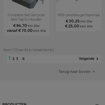
Complete Set Jerrycan
RVS Lampbeugel Imperiaal
Met Tap En Houder
€ 30,25
incl. btw
€ 84,70
€ 25,00
incl. btw
excl. btw
vanaf
€ 70,00
excl. btw
Item 1-12 van 62 in totaal item(s)
1

Volgende
2
3
…
6
Terug naar boven

PRODUCTEN
