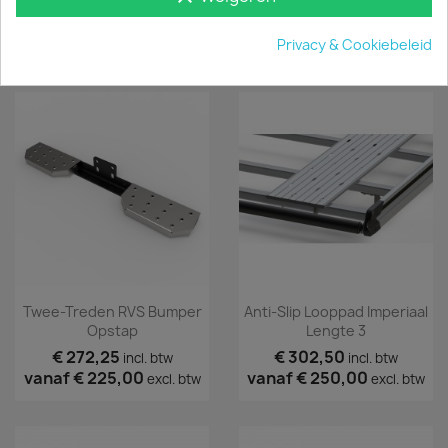
€ 163,35
incl. btw
€ 139,15
vanaf
€ 135,00
incl. btw
excl. btw
€ 115,00
Privacy & Cookiebeleid
excl. btw
Twee-Treden RVS Bumper
Anti-Slip Looppad Imperiaal
Opstap
Lengte 3
€ 272,25
€ 302,50
incl. btw
incl. btw
vanaf
€ 225,00
vanaf
€ 250,00
excl. btw
excl. btw