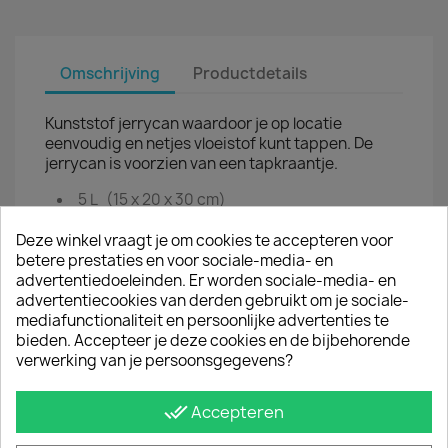
Omschrijving
Productdetails
Kunststof jerrycan waardoor je op locatie
eenvoudig en netjes vloeistof kunt tappen. De
jerrycan is voorzien van een tapkraantje.
5 L (15 x 20 x 30 cm)
10 L (
20 x 30 x 30 cm)
transparant kunststof
Deze winkel vraagt je om cookies te accepteren voor
betere prestaties en voor sociale-media- en
advertentiedoeleinden. Er worden sociale-media- en
JE BENT MISSCHIEN OOK GEÏNTERESSEERD IN
advertentiecookies van derden gebruikt om je sociale-
mediafunctionaliteit en persoonlijke advertenties te
AANBIEDING!
bieden. Accepteer je deze cookies en de bijbehorende
verwerking van je persoonsgegevens?
-20%
done_all
Accepteren