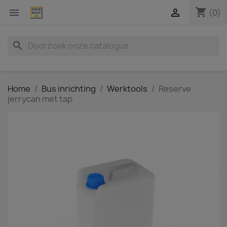
shopping_cart


(0)
search
Home
Bus inrichting
Werktools
Reserve
jerrycan met tap