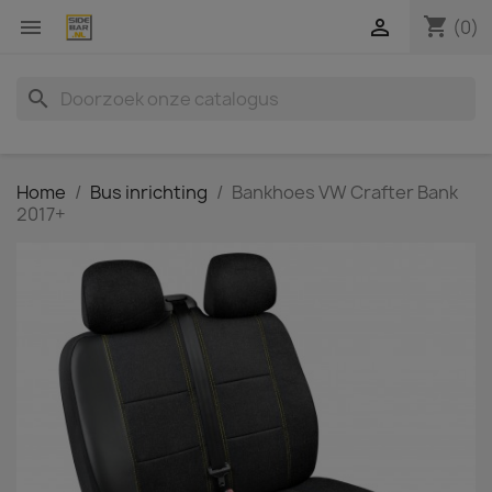
shopping_cart


(0)
search
Home
Bus inrichting
Bankhoes VW Crafter Bank
2017+