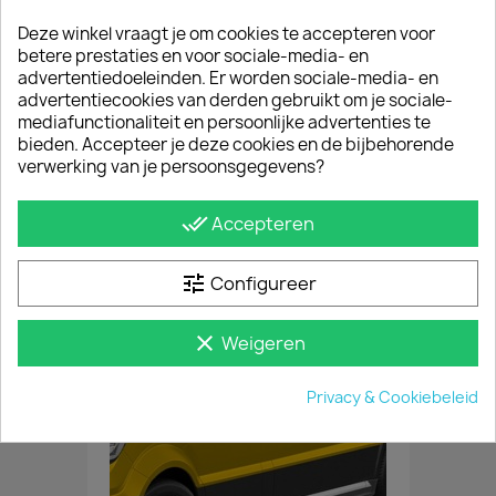
Deze winkel vraagt je om cookies te accepteren voor
betere prestaties en voor sociale-media- en
advertentiedoeleinden. Er worden sociale-media- en
advertentiecookies van derden gebruikt om je sociale-
mediafunctionaliteit en persoonlijke advertenties te
bieden. Accepteer je deze cookies en de bijbehorende
verwerking van je persoonsgegevens?
done_all
Accepteren
Set Van 2 Led Lampen 12V 50 Cm Incl. Schakelaar
€ 102,85
incl. btw
tune
Configureer
€ 85,00
excl. btw
clear
Weigeren
Privacy & Cookiebeleid