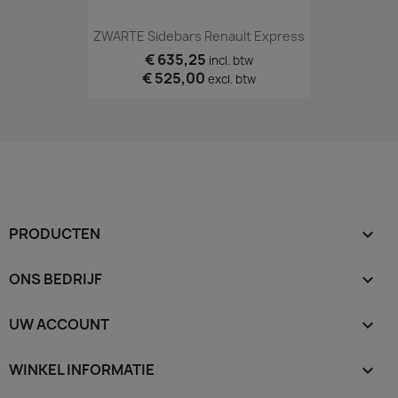
ZWARTE Sidebars Renault Express
€ 635,25
incl. btw
€ 525,00
excl. btw
PRODUCTEN

ONS BEDRIJF

UW ACCOUNT

WINKEL INFORMATIE
keyboard_arrow_down