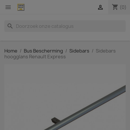
shopping_cart


(0)
search
Home
Bus Bescherming
Sidebars
Sidebars
hoogglans Renault Express