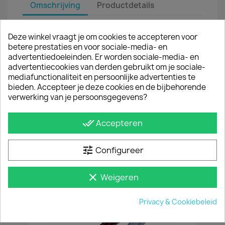
Omschrijving
Productdetails
Met sidebars van Sidebar.nl bescherm je de
Deze winkel vraagt je om cookies te accepteren voor
carrosserie van de Renault Express tegen dure
betere prestaties en voor sociale-media- en
flank- en dorpelschade. Daarnaast geeft een rvs
advertentiedoeleinden. Er worden sociale-media- en
hoogglans sidebar de bus een sjieke look. Onze
advertentiecookies van derden gebruikt om je sociale-
beschermbars zijn van hoogwaardig RVS.
mediafunctionaliteit en persoonlijke advertenties te
bieden. Accepteer je deze cookies en de bijbehorende
MONTAGE
verwerking van je persoonsgegevens?
De zijbars zijn eenvoudig te monteren; de
montageset van de sidebars is afgestemd op de
bestaande montagegaten in uw bestelwagen. Je
done_all
Accepteren
hoeft dus niets af te meten of te boren. Het
montagemateriaal en de montagehandleiding
van de sidebars worden meegeleverd.
tune
Configureer
JE BENT MISSCHIEN OOK GEÏNTERESSEERD IN
clear
Weigeren
Privacy & Cookiebeleid