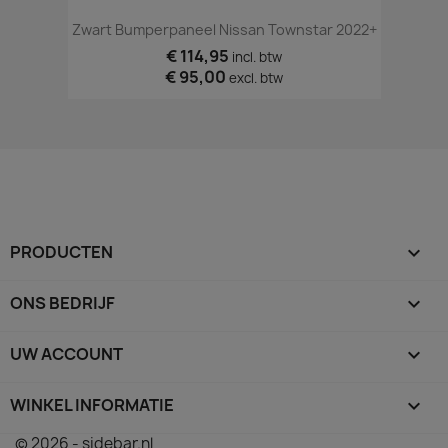
Zwart Bumperpaneel Nissan Townstar 2022+
€ 114,95
incl. btw
€ 95,00
excl. btw
PRODUCTEN

ONS BEDRIJF

UW ACCOUNT

WINKEL INFORMATIE
keyboard_arrow_down
© 2026 - sidebar.nl