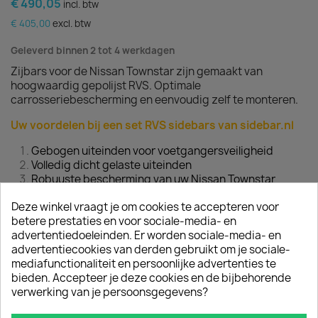
€ 490,05
incl. btw
€ 405,00
excl. btw
Geleverd binnen 2 tot 4 werkdagen
Zijbars voor de Nissan Townstar zijn gemaakt van
hoogwaardig gepolijst RVS. Optimale
carrosseriebescherming en eenvoudig zelf te monteren.
Uw voordelen bij een set RVS sidebars van sidebar.nl
Gebogen uiteinden voor voetgangersveiligheid
Volledig dicht gelaste uiteinden
Robuuste bescherming van uw Nissan Townstar
2 RVS Sidebars inclusief montagemateriaal
Deze winkel vraagt je om cookies te accepteren voor
betere prestaties en voor sociale-media- en
Aandrijving: standaard
advertentiedoeleinden. Er worden sociale-media- en
advertentiecookies van derden gebruikt om je sociale-
mediafunctionaliteit en persoonlijke advertenties te
bieden. Accepteer je deze cookies en de bijbehorende
Buslengte?: 1 (Wielbasis 2715)
verwerking van je persoonsgegevens?