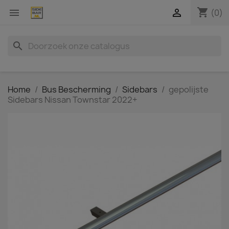
shopping_cart


(0)
search
Home
Bus Bescherming
Sidebars
gepolijste
Sidebars Nissan Townstar 2022+