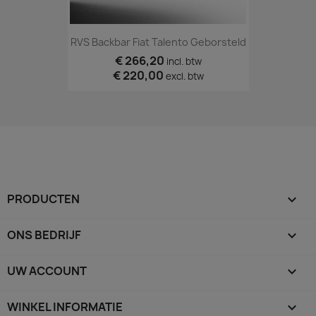
RVS Backbar Fiat Talento Geborsteld
€ 266,20
incl. btw
€ 220,00
excl. btw
PRODUCTEN

ONS BEDRIJF

UW ACCOUNT

WINKEL INFORMATIE
keyboard_arrow_down