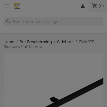
shopping_cart


(0)
search
Home
Bus Bescherming
Sidebars
ZWARTE
Sidebars Fiat Talento