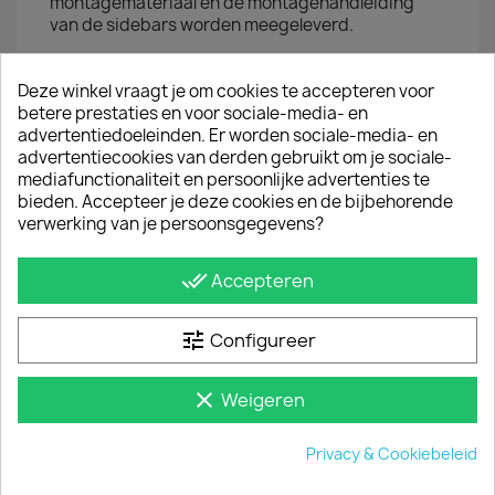
montagemateriaal en de montagehandleiding
van de sidebars worden meegeleverd.
JE BENT MISSCHIEN OOK GEÏNTERESSEERD IN
Deze winkel vraagt je om cookies te accepteren voor
betere prestaties en voor sociale-media- en
advertentiedoeleinden. Er worden sociale-media- en
advertentiecookies van derden gebruikt om je sociale-
mediafunctionaliteit en persoonlijke advertenties te
bieden. Accepteer je deze cookies en de bijbehorende
verwerking van je persoonsgegevens?
done_all
Accepteren
tune
Configureer
clear
Weigeren
Sidebars Fiat Talento Gepolijst
€ 484,00
incl. btw
Privacy & Cookiebeleid
vanaf
€ 400,00
excl. btw