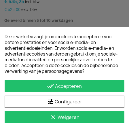
€ 635,25
incl. btw
€ 525,00
excl. btw
Geleverd binnen 5 tot 10 werkdagen
Glans Sidebars Mercedes Sprinter 18-
L2-L3 RWD
Deze winkel vraagt je om cookies te accepteren voor
Alleen geschikt voor de Sprinter Pick-Up
betere prestaties en voor sociale-media- en
achterwielaandrijving en Dubbel Cabine
advertentiedoeleinden. Er worden sociale-media- en
advertentiecookies van derden gebruikt om je sociale-
Aantal
mediafunctionaliteit en persoonlijke advertenties te
bieden. Accepteer je deze cookies en de bijbehorende

In winkelwagen
verwerking van je persoonsgegevens?
done_all
Accepteren
Productdetails
tune
Configureer
Referentie
SB_SB044i-pick
clear
Weigeren
Datasheet