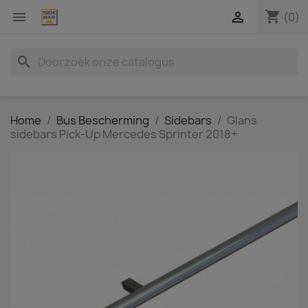
shopping_cart


(0)
search
Home
Bus Bescherming
Sidebars
Glans
sidebars Pick-Up Mercedes Sprinter 2018+