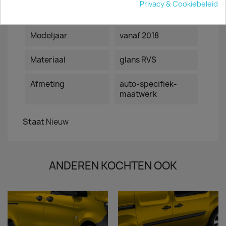
Privacy & Cookiebeleid
Automerk en type
Modeljaar
vanaf 2018
Materiaal
glans RVS
Afmeting
auto-specifiek-
maatwerk
Staat
Nieuw
ANDEREN KOCHTEN OOK