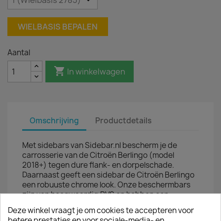
WIELBASIS BEPALEN
Aantal

In winkelwagen
Omschrijving
Productdetails
Met sidebars van Sidebar.nl bescherm je de
carrosserie van de Citroën Berlingo (model
2018+) tegen dure flank- en dorpelschade.
Daarnaast geeft een sidebar de Citroën Berlingo
een robuuste chrome look. Onze beschermbars
zijn van hoogwaardig RVS en hebben een
buisdiameter van ongeveer 64 mm.
Deze winkel vraagt je om cookies te accepteren voor
betere prestaties en voor sociale-media- en