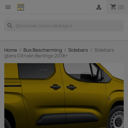
shopping_cart


(0)
search
Home
Bus Bescherming
Sidebars
Sidebars
glans Citroën Berlingo 2018+