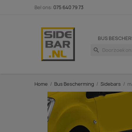
Bel ons:
075 640 79 73
BUS BESCHER
search
Home
Bus Bescherming
Sidebars
m