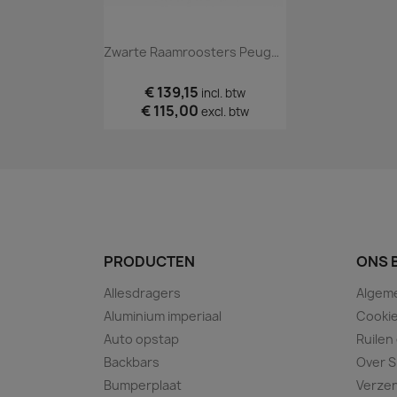
Zwarte Raamroosters Peugeot Partner 2008 T/m 2017
€ 139,15
incl. btw
€ 115,00
excl. btw
PRODUCTEN
ONS 
Allesdragers
Algem
Aluminium imperiaal
Cookie
Auto opstap
Ruilen
Backbars
Over S
Bumperplaat
Verze