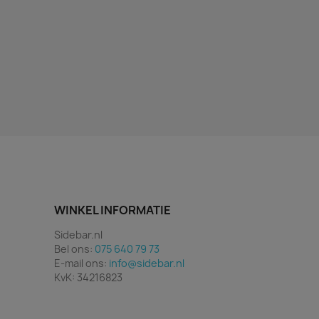
WINKEL INFORMATIE
Sidebar.nl
Bel ons:
075 640 79 73
E-mail ons:
info@sidebar.nl
KvK: 34216823