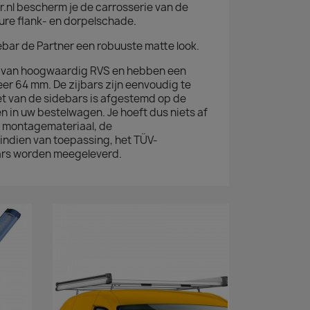
.nl bescherm je de carrosserie van de
ure flank- en dorpelschade.
bar de Partner een robuuste matte look.
 van hoogwaardig RVS en hebben een
er 64 mm. De zijbars zijn eenvoudig te
 van de sidebars is afgestemd op de
in uw bestelwagen. Je hoeft dus niets af
t montagemateriaal, de
indien van toepassing, het TÜV-
bars worden meegeleverd.