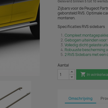
Geleverd binnen 5 tot 10 werk
Zijbars voor de Peugeot Par
geborsteld RVS. Optimale ca
monteren.
Specificaties RVS sidebars
Compleet montagepakke
Gebogen uiteinden voor 
Volledig dicht gelaste ui
Robuuste bescherming v
2 RVS Sidebars met een 
Aantal

In winkelw
Omschrijving
Pro