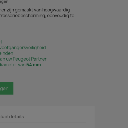
dagen
tner zijn gemaakt van hoogwaardig
rrosseriebescherming, eenvoudig te
t
voetgangersveiligheid
teinden
an uw Peugeot Partner
diameter van
64
mm
agen
ductdetails