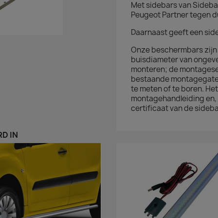
Met sidebars van Sidebar
Peugeot Partner tegen d
Daarnaast geeft een side
Onze beschermbars zijn
buisdiameter van ongeve
monteren; de montageset
bestaande montagegaten 
te meten of te boren. He
montagehandleiding en, 
certificaat van de side
D IN