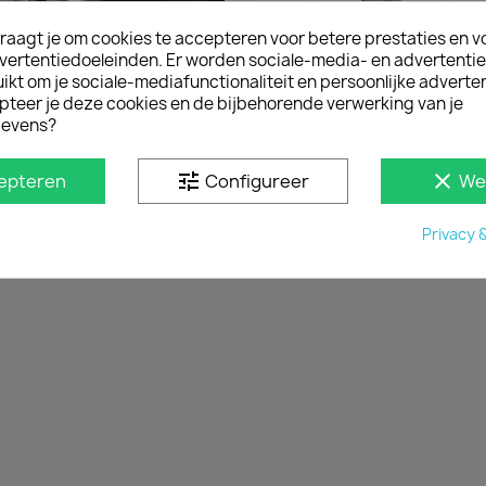
raagt je om cookies te accepteren voor betere prestaties en v
vertentiedoeleinden. Er worden sociale-media- en advertenti
kt om je sociale-mediafunctionaliteit en persoonlijke adverten
pteer je deze cookies en de bijbehorende verwerking van je
evens?
Snel bekijken
Snel bekijken


ns Sidebars Peugeot Partner
Set Van 2 Led Lampen 12V 5
2008 Tm 2017
Incl. Schakelaar
tune
clear
epteren
Configureer
We
€ 447,70
€ 102,85
incl. btw
incl. btw
€ 370,00
€ 85,00
excl. btw
excl. btw
Privacy 