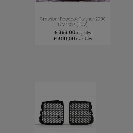
Snel bekijken

Crossbar Peugeot Partner 2008
T/m 2017 (TÜV)
€ 363,00
incl. btw
€ 300,00
excl. btw