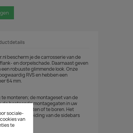
agen
ductdetails
.nl bescherm je de carrosserie van de
flank- en dorpelschade. Daarnaast geven
 een robuuste glimmende look. Onze
hoogwaardig RVS en hebben een
eer 64 mm.
ig te monteren; de montageset van de
op de bestaande montagegaten in uw
 niets af te meten of te boren. Het
oor sociale-
 montagehandleiding van de sidebars
ecookies van
ties te