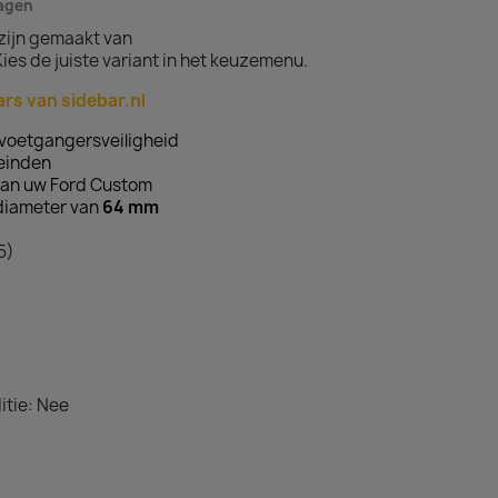
dagen
zijn gemaakt van
ies de juiste variant in het keuzemenu.
ars van sidebar.nl
voetgangersveiligheid
teinden
an uw Ford Custom
diameter van
64
mm
5)
itie: Nee