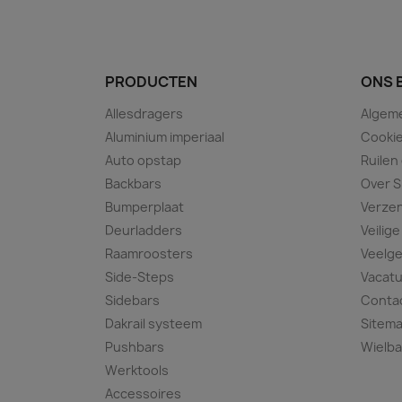
PRODUCTEN
ONS 
Allesdragers
Algem
Aluminium imperiaal
Cookie
Auto opstap
Ruilen
Backbars
Over S
Bumperplaat
Verze
Deurladders
Veilige
Raamroosters
Veelge
Side-Steps
Vacat
Sidebars
Conta
Dakrail systeem
Sitem
Pushbars
Wielba
Werktools
Accessoires