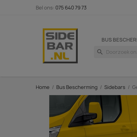
Bel ons:
075 640 79 73
BUS BESCHER
search
Home
Bus Bescherming
Sidebars
G