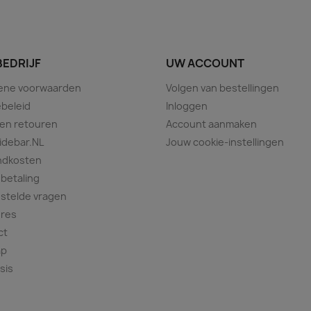
BEDRIJF
UW ACCOUNT
ene voorwaarden
Volgen van bestellingen
beleid
Inloggen
 en retouren
Account aanmaken
idebar.NL
Jouw cookie-instellingen
ndkosten
 betaling
stelde vragen
ures
ct
ap
sis