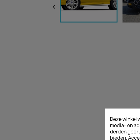

Deze winkel v
media- en ad
derden gebrui
bieden. Acce