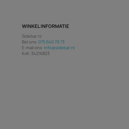
WINKEL INFORMATIE
Sidebar.nl
Bel ons:
075 640 79 73
E-mail ons:
info@sidebar.nl
KvK: 34216823