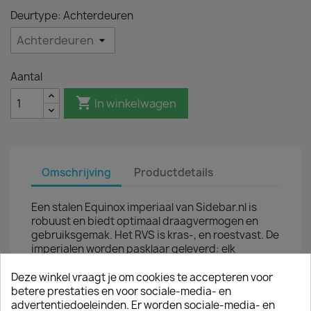
Deurtype: Achterdeuren
Aantal

In winkelwagen
Omschrijving
Productdetails
Een stalen Equinox imperiaal van Sidebar.nl is
robuust en biedt optimaal draagvermogen en
gebruiksgemak. Het RVS is kras-, en roestvast. De
imperialen worden pasklaar geleverd: elk
dakgalerij is speciaal ontworpen voor één type
bedrijfsauto, waardoor de montage op de
Deze winkel vraagt je om cookies te accepteren voor
bestelauto eenvoudig is. Elk RVS imperial is
betere prestaties en voor sociale-media- en
standaard voorzien van een ladderrol en een
advertentiedoeleinden. Er worden sociale-media- en