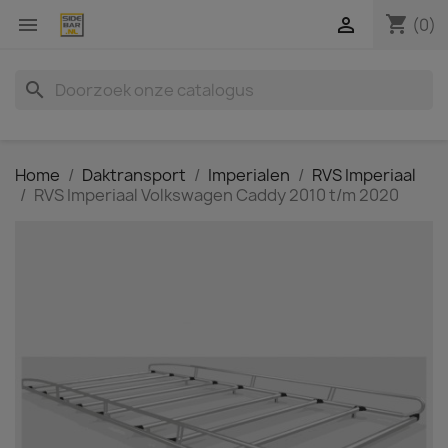
shopping_cart


(0)
search
Home
Daktransport
Imperialen
RVS Imperiaal
RVS Imperiaal Volkswagen Caddy 2010 t/m 2020