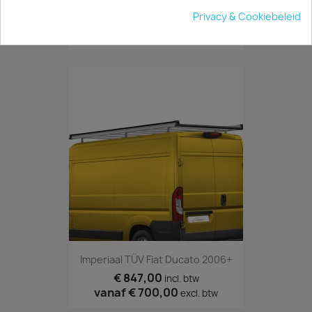
Sidebars Mat Fiat Ducato 2006+
Privacy & Cookiebeleid
€ 423,50
incl. btw
vanaf
€ 350,00
excl. btw
Imperiaal TÜV Fiat Ducato 2006+
€ 847,00
incl. btw
vanaf
€ 700,00
excl. btw