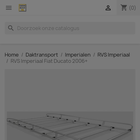
shopping_cart


(0)
search
Home
Daktransport
Imperialen
RVS Imperiaal
RVS Imperiaal Fiat Ducato 2006+