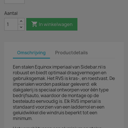
Aantal

In winkelwagen
Omschrijving
Productdetails
Een stalen Equinox imperiaal van Sidebar.nl is
robuust en biedt optimaal draagvermogen en
gebruiksgemak. Het RVS is kras-, en roestvast. De
imperialen worden pasklaar geleverd: elk
dakgalerij is speciaal ontworpen voor één type
bedrijfsauto, waardoor de montage op de
bestelauto eenvoudig is. Elk RVS imperial is
standaard voorzien van een ladderrol en een
geluidwikkel die windruis beperkt tot een
minimum.