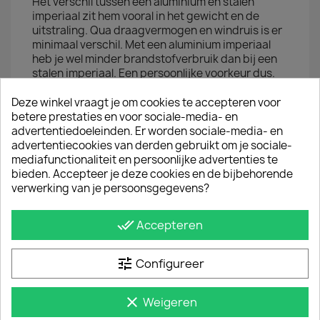
Het verschil tussen een aluminium en stalen
imperiaal zit hem vooral in het gewicht en de
uitstraling. Qua draagvermogen en windruis is er
minimaal verschil. Met een aluminium imperiaal
heb je wel minder brandstofverbruik dan bij een
stalen imperiaal. Een persoonlijke voorkeur dus.
Deze winkel vraagt je om cookies te accepteren voor
JE BENT MISSCHIEN OOK GEÏNTERESSEERD IN
betere prestaties en voor sociale-media- en
advertentiedoeleinden. Er worden sociale-media- en
advertentiecookies van derden gebruikt om je sociale-
mediafunctionaliteit en persoonlijke advertenties te
bieden. Accepteer je deze cookies en de bijbehorende
verwerking van je persoonsgegevens?
done_all
Accepteren
tune
Configureer
clear
Weigeren