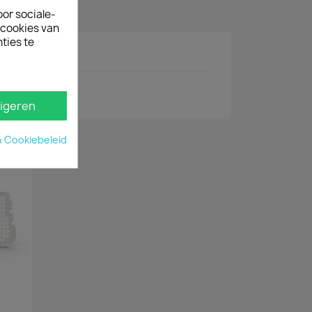
oor sociale-
ecookies van
ties te
igeren
& Cookiebeleid