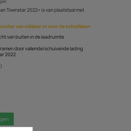
agen
an Townstar 2022+ is van plaatstaal met
ooster van sidebar.nl voor de schuifdeur:
cht van buiten in de laadruimte
ramen door vallende/schuivende lading
ar 2022
5)
agen