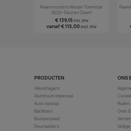
Snel bekijken

Raamroosters Nissan Townstar
Raamr
2022+ Deuren Zwart
€ 139,15
incl. btw
vanaf
€ 115,00
excl. btw
PRODUCTEN
ONS 
Allesdragers
Algem
Aluminium imperiaal
Cookie
Auto opstap
Ruilen
Backbars
Over S
Bumperplaat
Verze
Deurladders
Veilige