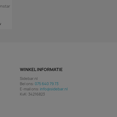
wnstar
w
WINKEL INFORMATIE
Sidebar.nl
Bel ons:
075 640 79 73
E-mail ons:
info@sidebar.nl
KvK: 34216823