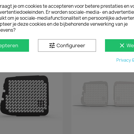
raagt je om cookies te accepteren voor betere prestaties en v
vertentiedoeleinden. Er worden sociale-media- en advertenti
kt om je sociale-mediafunctionaliteit en persoonlijke adverten
pteer je deze cookies en de bijbehorende verwerking van je
Productdetails
evens?
Referentie
SB_RR037F
tune
clear
epteren
Configureer
We
D IN
Privacy 