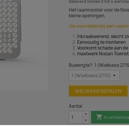
Geleverd binnen 2 tot 4 werkd
Het raamrooster voor de Niss
kleine openingen.
Uw voordelen bij een raamr
Inbraakwerend, slecht zi
Eenvoudig te monteren
Voorkomt schade aan de 
maatwerk Nissan Townst
Buslengte?: 1 (Wielbasis 271
WIELBASIS BEPALEN
Aantal

In winkelw

Op voorraad