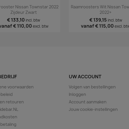
Snel bekijken
Snel bekijken


ooster Nissan Townstar 2022
Raamroosters Wit Nissan To
Zijdeur Zwart
2022+
€ 133,10
€ 139,15
incl. btw
incl. btw
vanaf
€ 110,00
vanaf
€ 115,00
excl. btw
excl. bt
BEDRIJF
UW ACCOUNT
ene voorwaarden
Volgen van bestellingen
beleid
Inloggen
 en retouren
Account aanmaken
idebar.NL
Jouw cookie-instellingen
ndkosten
 betaling