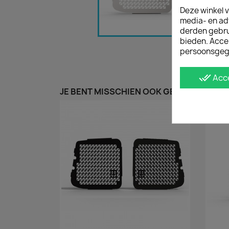
Deze winkel v
media- en ad
derden gebrui
bieden. Acce
persoonsgeg
done_all
Acc
JE BENT MISSCHIEN OOK GEÏNTERESSEER