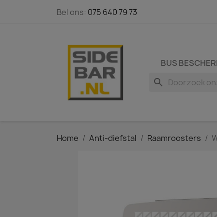
Bel ons:
075 640 79 73
BUS BESCHER
search
Home
Anti-diefstal
Raamroosters
W